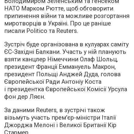
Володимиром Зеленським та генсеком
НАТО Марком Рютте, щоб обговорити
припинення війни та можливе розгортання
миротворців в Україні. Про це раніше
писали Politico та Reuters.
Зустріч буде організована в кулуарах саміту
ЄС-Західні Балкани. Участь у ній планують
взяти канцлер Німеччини Олаф Шольц,
президент Франції Еммануель Макрон,
президент Польщі Анджей Дуда, голова
Європейської Ради Антоніу Коста
і президентка Європейської Комісії Урсула
фон дер Ляєн.
За даними Reuters, в зустрічі також
візьмуть участь прем'єр-міністри Італії
Джорджа Мелоні і Великої Британії Кір
Стармер.