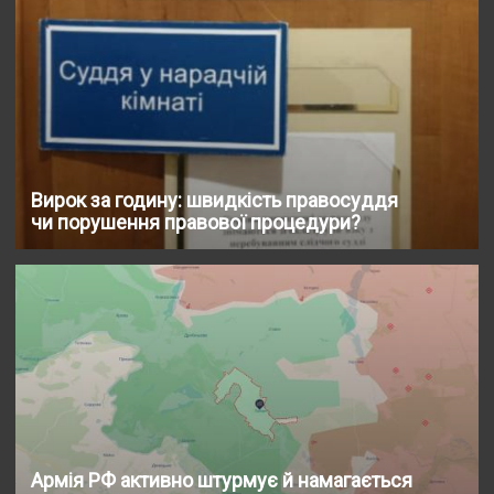
Вирок за годину: швидкість правосуддя
чи порушення правової процедури?
Армія РФ активно штурмує й намагається