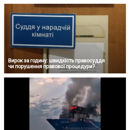
Вирок за годину: швидкість правосуддя
чи порушення правової процедури?