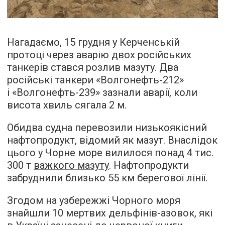
Нагадаємо, 15 грудня у Керченській
протоці через аварію двох російських
танкерів стався розлив мазуту. Два
російські танкери «Волгонефть-212»
і «Волгонефть-239» зазнали аварії, коли
висота хвиль сягала 2 м.
Обидва судна перевозили низькоякісний
нафтопродукт, відомий як мазут. Внаслідок
цього у Чорне море вилилося понад 4 тис.
300 т
важкого мазуту
. Нафтопродукти
забруднили близько 55 км берегової лінії.
Згодом на узбережжі Чорного моря
знайшли 10 мертвих дельфінів-азовок, які