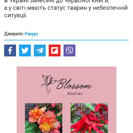
в Україні занесені до червоної книги,
а у світі мають статус тварин у небезпечній
ситуації.
Джерело:
Ракурс