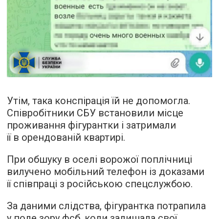
Утім, така конспірація їй не допомогла.
Співробітники СБУ встановили місце
проживання фігурантки і затримали
її в орендованій квартирі.
При обшуку в оселі ворожої поплічниці
вилучено мобільний телефон із доказами
її співпраці з російською спецслужбою.
За даними слідства, фігурантка потрапила
у поле зору фсб, коли залишала свої