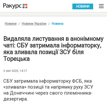
УКР
РУС
НОВИНИ
Новини
Новини України
Новина
Видаляла листування в анонімному
чаті: СБУ затримала інформаторку,
яка зливала позиції ЗСУ біля
Торецька
2 лют 2025, 14:17
СБУ затримала інформаторку ФСБ, яка
«зливала» позиції та напрямку руху ЗСУ
на Донеччині через свого племінника-
дезертира.