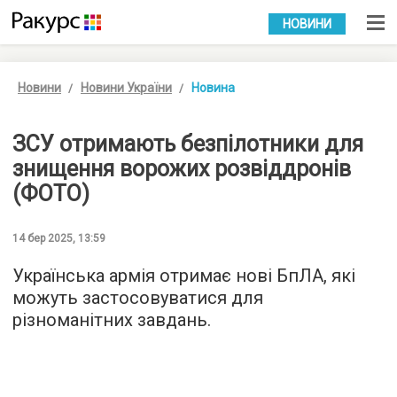
УКР
РУС
НОВИНИ
Новини
Новини України
Новина
ЗСУ отримають безпілотники для
знищення ворожих розвіддронів
(ФОТО)
14 бер 2025, 13:59
Українська армія отримає нові БпЛА, які
можуть застосовуватися для
різноманітних завдань.