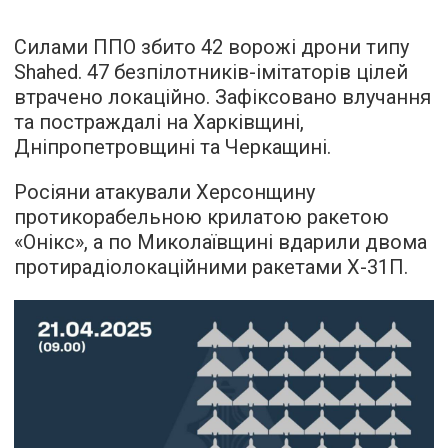
Силами ППО збито 42 ворожі дрони типу
Shahed. 47 безпілотників-імітаторів цілей
втрачено локаційно. Зафіксовано влучання
та постраждалі на Харківщині,
Дніпропетровщині та Черкащині.
Росіяни атакували Херсонщину
протикорабельною крилатою ракетою
«Онікс», а по Миколаївщині вдарили двома
протирадіолокаційними ракетами Х-31П.