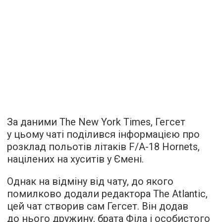
За даними The New York Times, Гегсет
у цьому чаті поділився інформацією про
розклад польотів літаків F/A-18 Hornets,
націлених на хуситів у Ємені.
Однак на відміну від чату, до якого
помилково додали редактора The Atlantic,
цей чат створив сам Гегсет. Він додав
до нього дружину, брата Філа і особистого