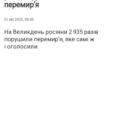
перемирʼя
21 кві 2025, 08:43
На Великдень росіяни 2 935 разів
порушили перемирʼя, яке самі ж
і оголосили.