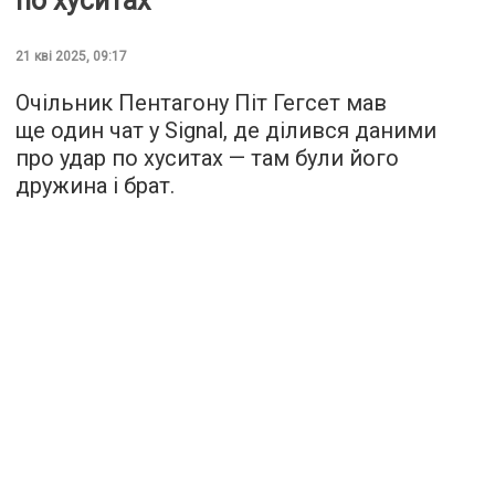
по хуситах
21 кві 2025, 09:17
Очільник Пентагону Піт Гегсет мав
ще один чат у Signal, де ділився даними
про удар по хуситах — там були його
дружина і брат.