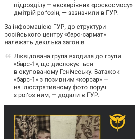
підрозділу — екскерівник «роскосмосу»
дмітрій роґозін, — зазначили в ГУР.
За інформацією ГУР, до структури
російського центру «барс-сармат»
належать декілька загонів.
Ліквідована група входила до групи
«барс-1», що дислокується
в окупованому Генічеську. Ватажок
«барс-1» з позивним «корсар» —
на ілюстративному фото поруч
з роґозіним, — додали в ГУР.