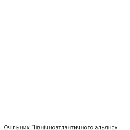
Очільник Північноатлантичного альянсу