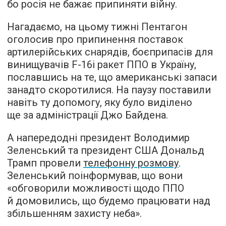
бо росія не бажає припиняти війну.
Нагадаємо, на цьому тижні Пентагон
оголосив про припинення поставок
артилерійських снарядів, боєприпасів для
винищувачів F-16і ракет ППО в Україну,
пославшись на те, що американські запаси
занадто скоротилися. На паузу поставили
навіть ту допомогу, яку було виділено
ще за адміністрації Джо Байдена.
А напередодні президент Володимир
Зеленський та президент США Дональд
Трамп провели
телефонну розмову
.
Зеленський поінформував, що вони
«обговорили можливості щодо ППО
й домовились, що будемо працювати над
збільшенням захисту неба».