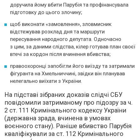
доручила йому вбити Парубія та профінансувала
підготовку до цього злочину;
щоб виконати «замовлення», зловмисник
відстежував розклад дня та маршрути
пересування народного депутата. Одночасно
з цим, за даними слідства, кілер готував план своєї
втечі за кордон після вчинення вбивства;
правоохоронці запобігли його виїзду та затримали
фігуранта на Хмельниччині, звідки він планував
нелегально виїхати з України.
На підставі зібраних доказів слідчі СБУ
повідомили затриманому про підозру за ч.
2 ст. 111 Кримінального кодексу України
(державна зрада, вчинена в умовах
воєнного стану). Раніше вбивство Парубія
кваліфікували за ст. 112 Кримінального