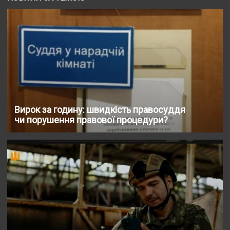
Вирок за годину: швидкість правосуддя
чи порушення правової процедури?