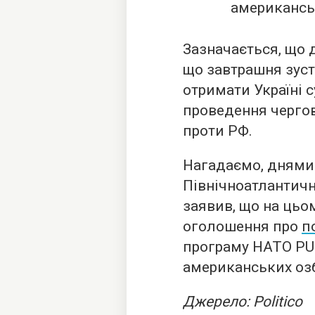
американсь
Зазначається, що д
що завтрашня зуст
отримати Україні 
проведення чергов
проти РФ.
Нагадаємо, днями
Північноатлантичн
заявив, що на цьо
оголошення про
п
програму НАТО PUR
американських оз
Джерело: Politico