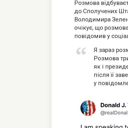
Розмова відбуваєт
до Сполучених Шта
Володимира Зелен
очікує, що розмов
повідомив у соціал
Я зараз ро
Розмова трив
як і президе
після її за
у повідомле