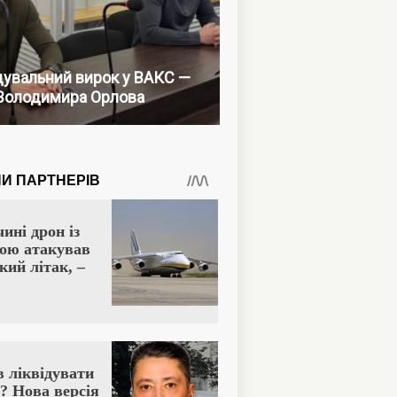
увальний вирок у ВАКС —
Володимира Орлова