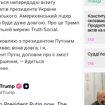
ься напередодні візиту
ГРОМАДА
тів президента України
ського. Американський лідер
Констит
окозами
а буде дуже довгою. Про це Трамп
Продукти
ьній мережі Truth Social.
актів на 
СУД
змовляю з президентом Путіним.
ає, вона довга, і я,
Судді по
нт Путін, доповім про її зміст
вершення, — йдеться
СУД
нні.