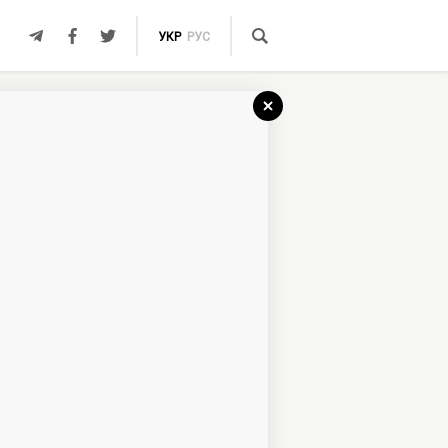
УКР
РУС