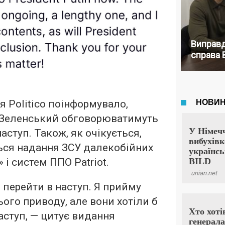
Виправд
справа 
 Politico поінформувало,
і Зеленський обговорюватимуть
наступ. Також, як очікується,
ся надання ЗСУ далекобійних
 і систем ППО Patriot.
 перейти в наступ. Я прийму
ього приводу, але вони хотіли б
аступ, — цитує видання