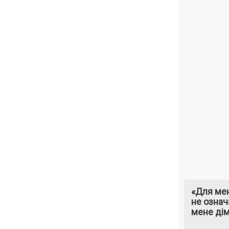
«Для мен
не означ
мене ді