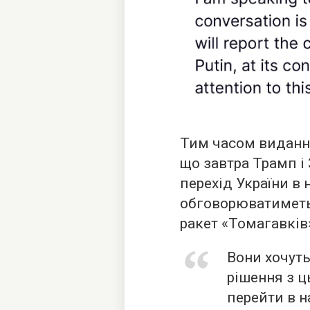
Тим часом видання
що завтра Трамп 
перехід України в 
обговорюватиметь
ракет «Томагавків»
Вони хочуть
рішення з ц
перейти в н