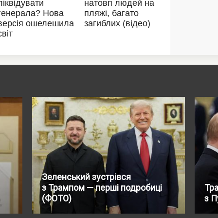
Зеленський зустрівся
з Трампом — перші подробиці
Тр
(ФОТО)
з П