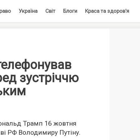
раво
Україна
Світ
Блоги
Краса та здоров'я
телефонував
ред зустріччю
ьким
нальд Трамп 16 жовтня
ві РФ Володимиру Путіну.