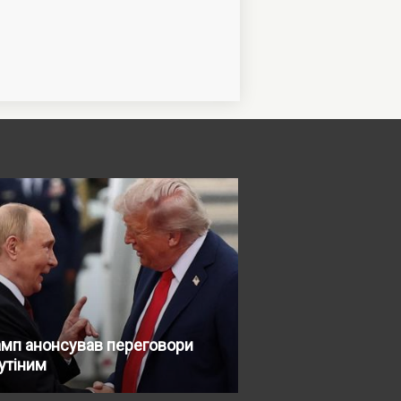
амп анонсував переговори
утіним