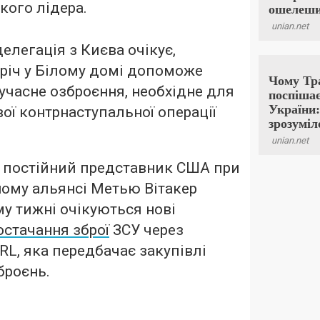
кого лідера.
елегація з Києва очікує,
річ у Білому домі допоможе
сучасне озброєння, необхідне для
ої контрнаступальної операції
 постійний представник США при
ому альянсі Метью Вітакер
му тижні очікуються нові
остачання зброї
ЗСУ через
L, яка передбачає закупівлі
броєнь.