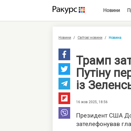
Новини
П
Новини
Світові новини
Новина
Трамп за
Путіну пе
із Зеленс
16 жов 2025, 18:56
Президент США До
зателефонував гла