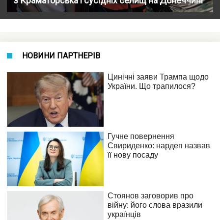
з Краматорська і сусідніх селищ на Донеччині
НОВИНИ ПАРТНЕРІВ