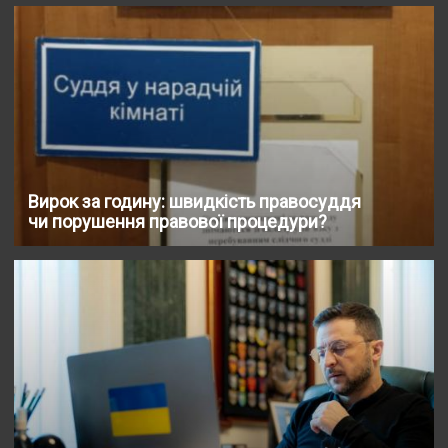
Вирок за годину: швидкість правосуддя
чи порушення правової процедури?