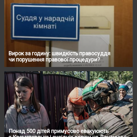
Вирок за годину: швидкість правосуддя
чи порушення правової процедури?
Понад 500 дітей примусово евакуюють