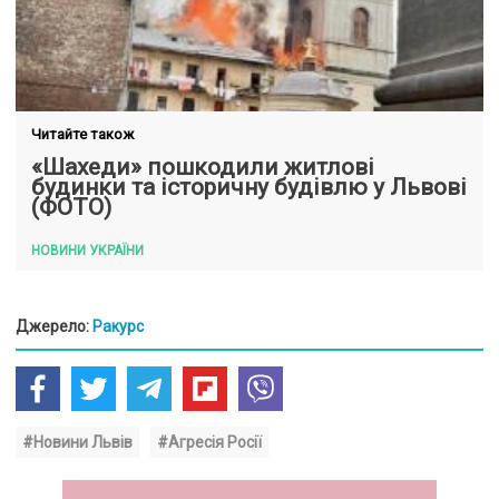
Читайте також
«Шахеди» пошкодили житлові
будинки та історичну будівлю у Львові
(ФОТО)
НОВИНИ УКРАЇНИ
Джерело:
Ракурс
#Новини Львів
#Агресія Росії