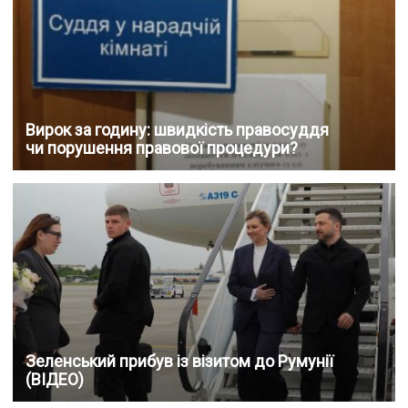
Вирок за годину: швидкість правосуддя
чи порушення правової процедури?
Зеленський прибув із візитом до Румунії
(ВІДЕО)