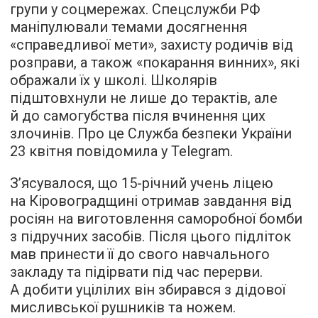
групи у соцмережах. Спецслужби РФ
маніпулювали темами досягнення
«справедливої мети», захисту родичів від
розправи, а також «покарання винних», які
ображали їх у школі. Школярів
підштовхнули не лише до терактів, але
й до самогубства після вчинення цих
злочинів. Про це Служба безпеки України
23 квітня повідомила у Telegram.
З’ясувалося, що 15-річний учень ліцею
на Кіровоградщині отримав завдання від
росіян на виготовлення саморобної бомби
з підручних засобів. Після цього підліток
мав принести її до свого навчального
закладу та підірвати під час перерви.
А добити уцілілих він збирався з дідової
мисливської рушників та ножем.