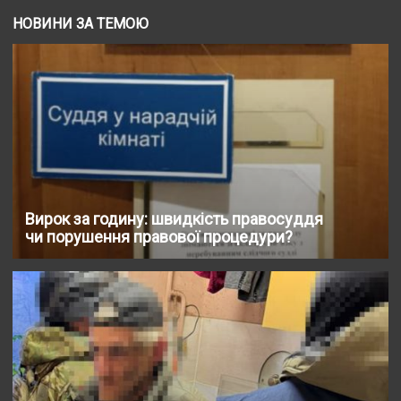
НОВИНИ ЗА ТЕМОЮ
Вирок за годину: швидкість правосуддя
чи порушення правової процедури?