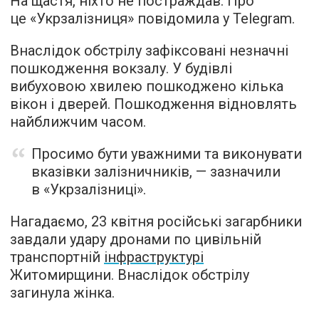
На щастя, ніхто не постраждав. Про
це «Укрзалізниця» повідомила у Telegram.
Внаслідок обстрілу зафіксовані незначні
пошкодження вокзалу. У будівлі
вибуховою хвилею пошкоджено кілька
вікон і дверей. Пошкодження відновлять
найближчим часом.
Просимо бути уважними та виконувати
вказівки залізничників, — зазначили
в «Укрзалізниці».
Нагадаємо, 23 квітня російські загарбники
завдали удару дронами по цивільній
транспортній
інфраструктурі
Житомирщини. Внаслідок обстрілу
загинула жінка.