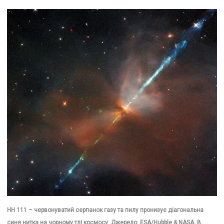
HH 111 – червонуватий серпанок газу та пилу пронизує діагональна
синя нитка на чорному тлі космосу. Джерело: ESA/Hubble & NASA, B.