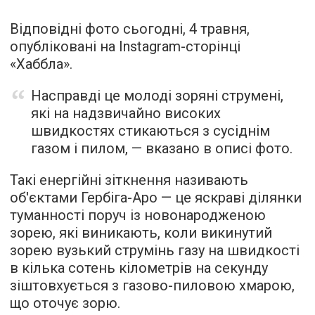
Відповідні фото сьогодні, 4 травня,
опубліковані на Instagram-сторінці
«Хаббла».
Насправді це молоді зоряні струмені,
які на надзвичайно високих
швидкостях стикаються з сусіднім
газом і пилом, — вказано в описі фото.
Такі енергійні зіткнення називають
об'єктами Гербіга-Аро — це яскраві ділянки
туманності поруч із новонародженою
зорею, які виникають, коли викинутий
зорею вузький струмінь газу на швидкості
в кілька сотень кілометрів на секунду
зіштовхується з газово-пиловою хмарою,
що оточує зорю.