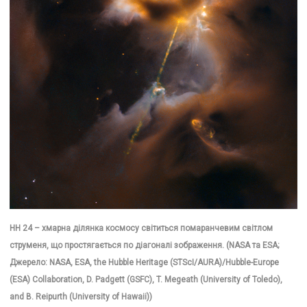
HH 24 – хмарна ділянка космосу світиться помаранчевим світлом
струменя, що простягається по діагоналі зображення. (NASA та ESA;
Джерело: NASA, ESA, the Hubble Heritage (STScI/AURA)/Hubble-Europe
(ESA) Collaboration, D. Padgett (GSFC), T. Megeath (University of Toledo),
and B. Reipurth (University of Hawaii))