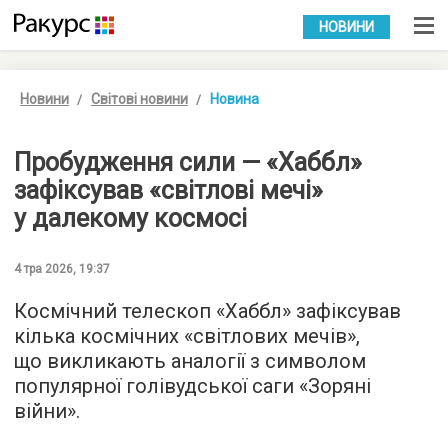
УКР
РУС
НОВИНИ
Новини
Світові новини
Новина
Пробудження сили — «Хаббл»
зафіксував «світлові мечі»
у далекому космосі
4 тра 2026, 19:37
Космічний телескоп «Хаббл» зафіксував
кілька космічних «світлових мечів»,
що викликають аналогії з символом
популярної голівудської саги «Зоряні
війни».