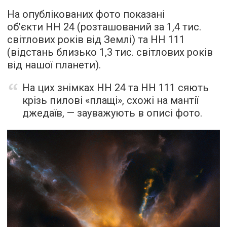
На опублікованих фото показані
об'єкти HH 24 (розташований за 1,4 тис.
світлових років від Землі) та HH 111
(відстань близько 1,3 тис. світлових років
від нашої планети).
На цих знімках HH 24 та HH 111 сяють
крізь пилові «плащі», схожі на мантії
джедаїв, — зауважують в описі фото.