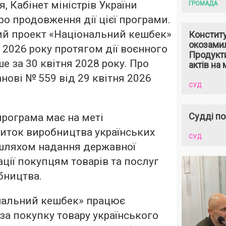
я, Кабінет міністрів України
ГРОМАДА
ро продовження дії цієї програми.
й проект «Національний кешбек»
Констит
окозами
 2026 року протягом дії воєнного
Продукти
ше за 30 квітня 2028 року. Про
актів на 
нові № 559 від 29 квітня 2026
СУД
Судді по
програма має на меті
иток виробництва українських
СУД
 шляхом надання державної
ції покупцям товарів та послуг
бництва.
ональний кешбек» працює
за покупку товару українського