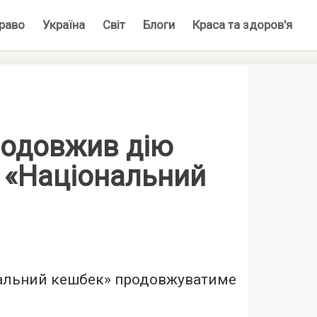
раво
Україна
Світ
Блоги
Краса та здоров'я
родовжив дію
 «Національний
альний кешбек» продовжуватиме