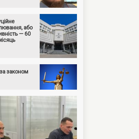
уційне
лювання, або
вність — 60
місяць
за законом