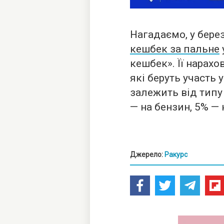
Нагадаємо, у бере
кешбек за пальне
кешбек». Її нарахо
які беруть участь 
залежить від типу
— на бензин, 5% — 
Джерело:
Ракурс