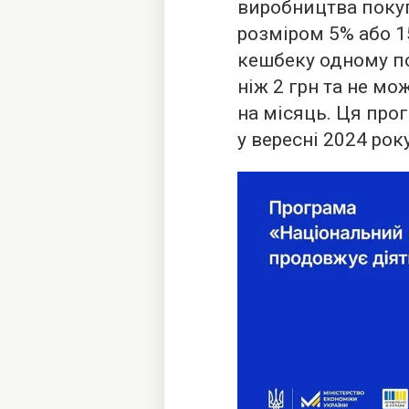
виробництва поку
розміром 5% або 15
кешбеку одному п
ніж 2 грн та не мо
на місяць. Ця про
у вересні 2024 року