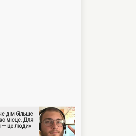
е дім більше
ає місце. Для
м — це люди»