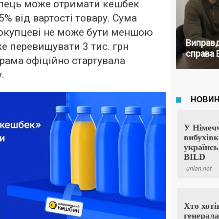
пець може отримати кешбек
% від вартості товару. Сума
окупцеві не може бути меншою
Виправд
же перевищувати 3 тис. грн
справа 
грама офіційно стартувала
.