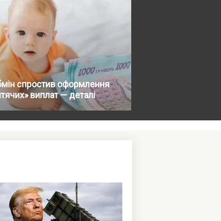
бмін спростив оформлення
тячих» виплат — деталі