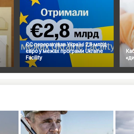
ЄС перерахував Україні 2,8 млрд
євро у межах програми Ukraine
Ка
Facility
«ди