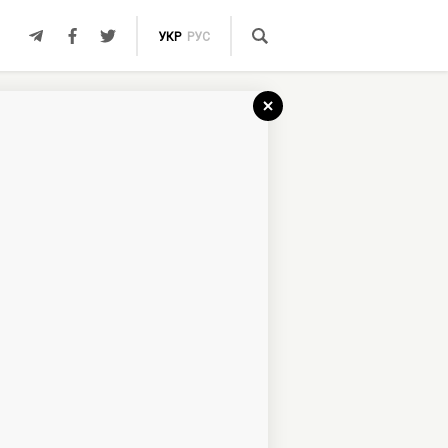
УКР
РУС