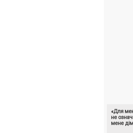
«Для мен
не означ
мене ді