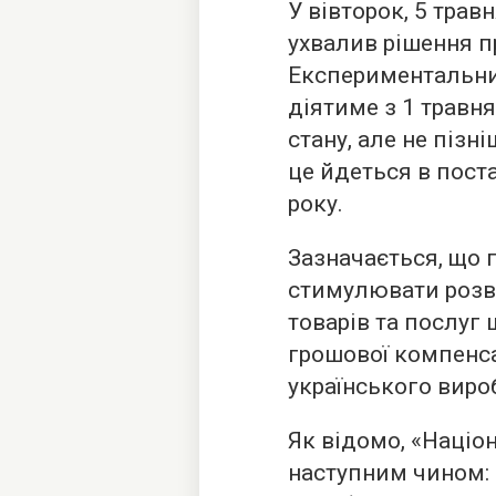
У вівторок, 5 травн
ухвалив рішення п
Експериментальни
діятиме з 1 травня
стану, але не пізні
це йдеться в поста
року.
Зазначається, що 
стимулювати розв
товарів та послуг
грошової компенса
українського виро
Як відомо, «Наці
наступним чином: 