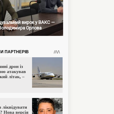
увальний вирок у ВАКС —
Володимира Орлова