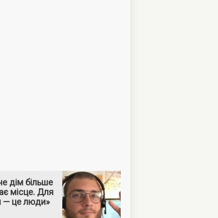
е дім більше
ає місце. Для
м — це люди»