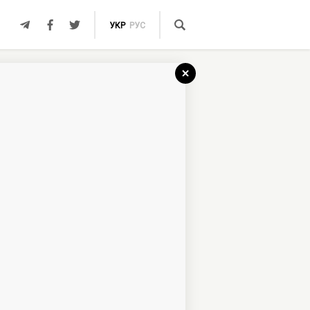
УКР
РУС