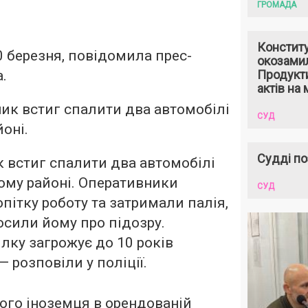
ГРОМАДА
Констит
0 березня, повідомила прес-
окозами
.
Продукти
актів на 
ик встиг спалити два автомобілі
СУД
оні.
Судді по
 встиг спалити два автомобілі
ому районі. Оперативники
СУД
пітку роботу та затримали палія,
осили йому про підозру.
ілку загрожує до 10 років
— розповіли у поліції.
ого іноземця в орендованій