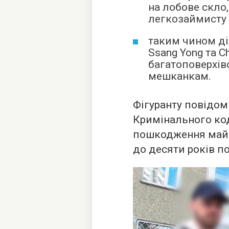
на лобове скло,
легкозаймисту 
таким чином ді
Ssang Yong та C
багатоповерхів
мешканкам.
Фігуранту повідоми
Кримінального ко
пошкодження майна
до десяти років п