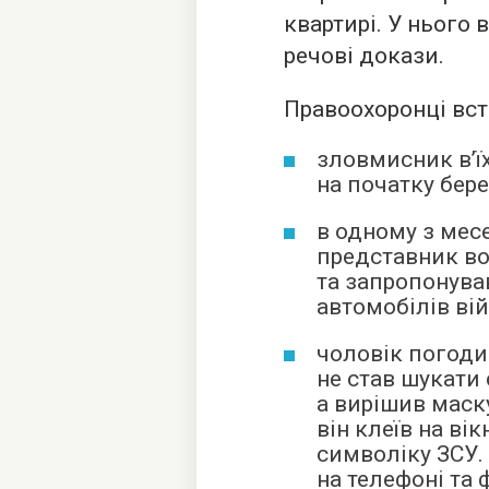
квартирі. У нього
речові докази.
Правоохоронці вст
зловмисник в’їх
на початку бере
в одному з мес
представник в
та запропонува
автомобілів ві
чоловік погоди
не став шукати 
а вирішив маск
він клеїв на ві
символіку ЗСУ.
на телефоні та