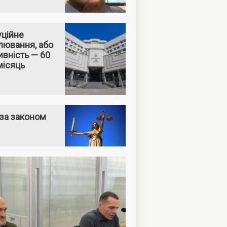
уційне
лювання, або
вність — 60
місяць
за законом