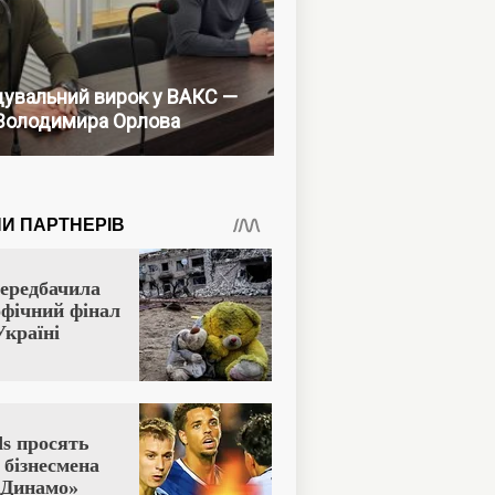
увальний вирок у ВАКС —
Володимира Орлова