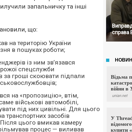
 вилучили запальничку та інші
Виправд
ановили, що:
справа 
ав на територію України
зня в пошуках роботи;
енджерів із ним зв’язався
орожої спецслужби
в за гроші скоювати підпали
йськовослужбовців;
вся на «пропозицію», втім,
саме військові автомобілі,
увати під них цивільні. Для цього
кна транспортних засобів
 Після цього вмикав камеру
 фільмував процес — виливав