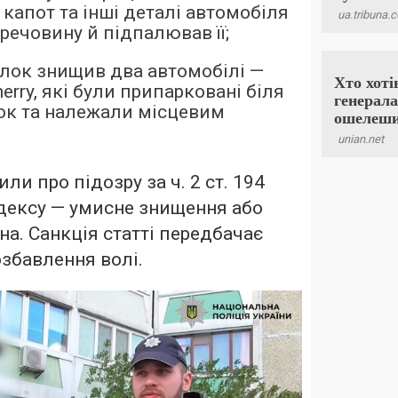
 капот та інші деталі автомобіля
речовину й підпалював її;
лок знищив два автомобілі —
herry, які були припарковані біля
ок та належали місцевим
ли про підозру за ч. 2 ст. 194
дексу — умисне знищення або
. Санкція статті передбачає
озбавлення волі.