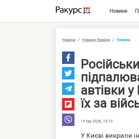
Новини
П
Новини
Новини України
Новина
Російськи
підпалюва
автівки у
їх за вій
19 тра 2026, 15:10
У Києві викрили і