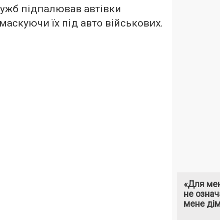
лужб підпалював автівки
маскуючи їх під авто військових.
«Для мен
не означ
мене ді