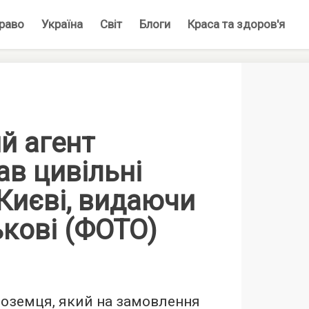
раво
Україна
Світ
Блоги
Краса та здоров'я
й агент
в цивільні
 Києві, видаючи
ськові (ФОТО)
ноземця, який на замовлення