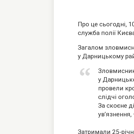
Про це сьогодні, 1
служба полії Києва
Загалом зловмисн
у Дарницькому рай
Зловмисник
у Дарницьк
провели кро
слідчі огол
За скоєне д
ув’язнення, 
Затримали 25-річн