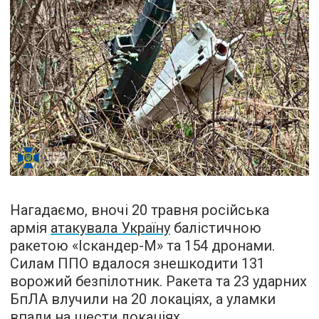
Нагадаємо, вночі 20 травня російська
армія
атакувала Україну
балістичною
ракетою «Іскандер-М» та 154 дронами.
Силам ППО вдалося знешкодити 131
ворожий безпілотник. Ракета та 23 ударних
БпЛА влучили на 20 локаціях, а уламки
впали на шести локаціях.