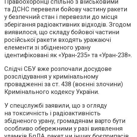
Правоохоронці спільно з військовими
та ДСНС перевели бойову частину ракети
у безпечний стан і перевезли до місця
зберігання радіоактивних відходів. Згодом
виявилося, що складу бойової частини
російської ракети входять уражаючі
елементи зі збідненого урану
ідентифіковані як «Уран-235» та «Уран-238».
Слідчі СБУ вже розпочали досудове
розслідування у кримінальному
провадженні за ст. 438 (воєнні злочини)
Кримінального кодексу України.
У спецслужбі заявили, що з огляду
на токсичність і радіоактивність
збідненого урану, громадянам варто бути
особливо обережними у разі виявлення
уламків БпЛА, ракет чи інших боєприпасів.