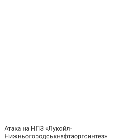
Атака на НПЗ «Лукойл-
Нижньогородськнафтаоргсинтез»