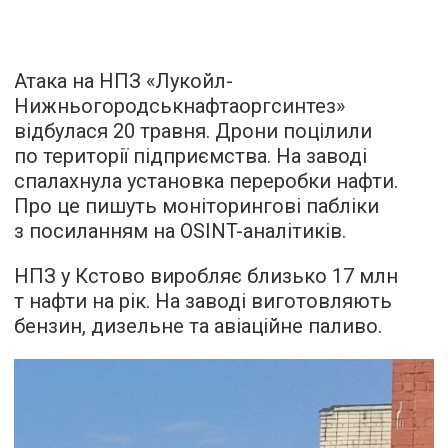
Атака на НПЗ «Лукойл-
Нижньогородськнафтаоргсинтез»
відбулася 20 травня. Дрони поцілили
по території підприємства. На заводі
спалахнула установка переробки нафти.
Про це пишуть моніторингові пабліки
з посиланням на ОSINT-аналітиків.
НПЗ у Кстово виробляє близько 17 млн
т нафти на рік. На заводі виготовляють
бензин, дизельне та авіаційне паливо.