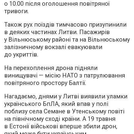
о 10.00 після оголошення повітряної
тривоги.
Також рух поїздів тимчасово призупинили
в деяких частинах Литви. Пасажирів
у Вільнюському районі та на Вільнюському
залізничному вокзалі евакуювали
до укриттів.
На перехоплення дрона підняли
винищувачі — місію НАТО з патрулювання
повітряного простору Балтії.
Нагадаємо, днями у Литві виявили уламки
українського БпЛА, який впав у полі
поблизу села Семане в Утенському повіті
на північному сході країни. А 19 травня
в Естонії військові вперше збили дрон,
який може бути українським.