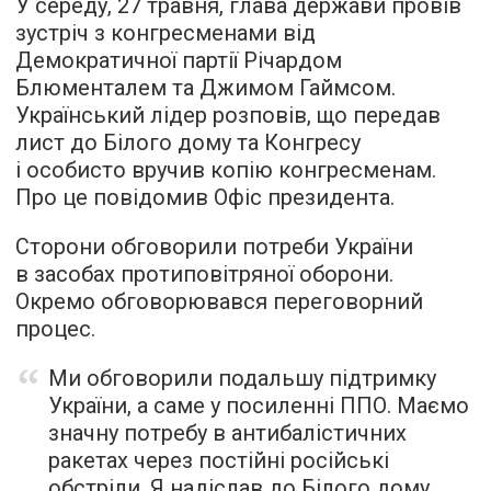
У середу, 27 травня, глава держави провів
зустріч з конгресменами від
Демократичної партії Річардом
Блюменталем та Джимом Гаймсом.
Український лідер розповів, що передав
лист до Білого дому та Конгресу
і особисто вручив копію конгресменам.
Про це повідомив Офіс президента.
Сторони обговорили потреби України
в засобах протиповітряної оборони.
Окремо обговорювався переговорний
процес.
Ми обговорили подальшу підтримку
України, а саме у посиленні ППО. Маємо
значну потребу в антибалістичних
ракетах через постійні російські
обстріли. Я надіслав до Білого дому