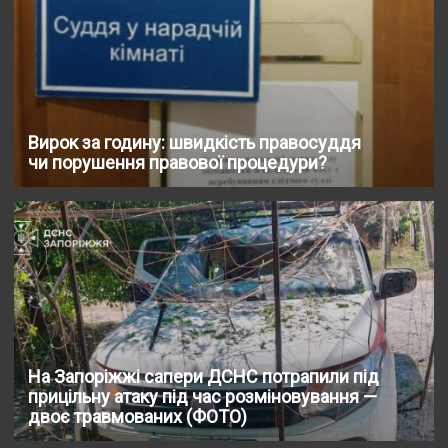
Вирок за годину: швидкість правосуддя
чи порушення правової процедури?
На Запоріжжі сапери ДСНС потрапили під
прицільну атаку під час розміновування —
двоє травмованих (ФОТО)