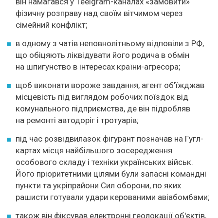
він намагався у Teelgram-каналах «замовити»
фізичну розправу над своїм вітчимом через
сімейний конфлікт;
в одному з чатів неповнолітньому відповіли з РФ,
що обіцяють ліквідувати його родича в обмін
на шпигунство в інтересах країни-агресора;
щоб виконати вороже завдання, агент об’їжджав
місцевість під виглядом робочих поїздок від
комунального підприємства, де він підробляв
на ремонті автодоріг і тротуарів;
під час розвідвилазок фігурант позначав на Гугл-
картах місця найбільшого зосередження
особового складу і техніки українських військ.
Його пріоритетними цілями були запасні командні
пункти та укріпрайони Сил оборони, по яких
рашисти готували удари керованими авіабомбами;
також він фіксував електронні геолокації об'єктів,