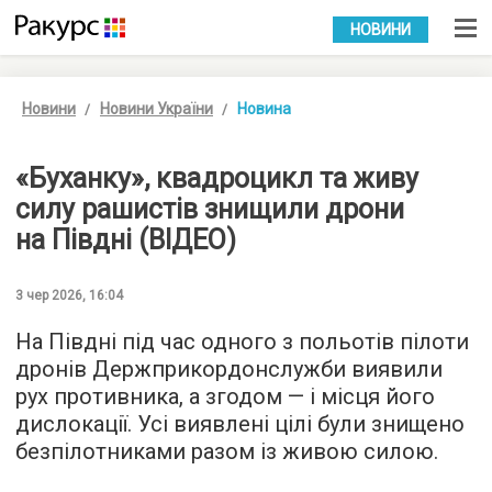
УКР
РУС
НОВИНИ
Новини
Новини України
Новина
«Буханку», квадроцикл та живу
силу рашистів знищили дрони
на Півдні (ВІДЕО)
3 чер 2026, 16:04
На Півдні під час одного з польотів пілоти
дронів Держприкордонслужби виявили
рух противника, а згодом — і місця його
дислокації. Усі виявлені цілі були знищено
безпілотниками разом із живою силою.