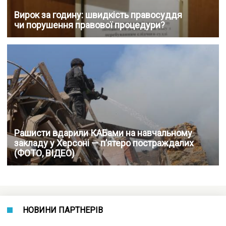
Вирок за годину: швидкість правосуддя
чи порушення правової процедури?
Рашисти вдарили КАБами на навчальному
закладу у Херсоні — п’ятеро постраждалих
(ФОТО, ВІДЕО)
НОВИНИ ПАРТНЕРІВ