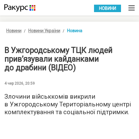
УКР
РУС
НОВИНИ
Новини
Новини України
Новина
В Ужгородському ТЦК людей
прив’язували кайданками
до драбини (ВІДЕО)
4 чер 2026, 20:59
Злочини військкомів викрили
в Ужгородському Територіальному центрі
комплектування та соціальної підтримки.