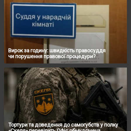
Вирок за годину: швидкість правосуддя
чи порушення правової процедури?
Тортури та доведення до самогубств у полку
«Скеля» перевірить Офіс обмудсмена