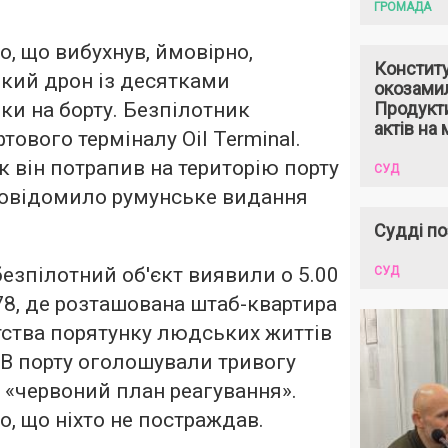
ГРОМАДА
, що вибухнув, ймовірно,
Констит
кий дрон із десятками
окозами
ки на борту. Безпілотник
Продукти
актів на 
тового терміналу Oil Terminal.
к він потрапив на територію порту
СУД
 повідомило румунське видання
Судді по
безпілотний об'єкт виявили о 5.00
СУД
78, де розташована штаб-квартира
тства порятунку людських життів
 В порту оголошували тривогу
«червоний план реагування».
, що ніхто не постраждав.