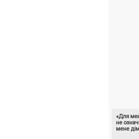
«Для мен
не означ
мене ді