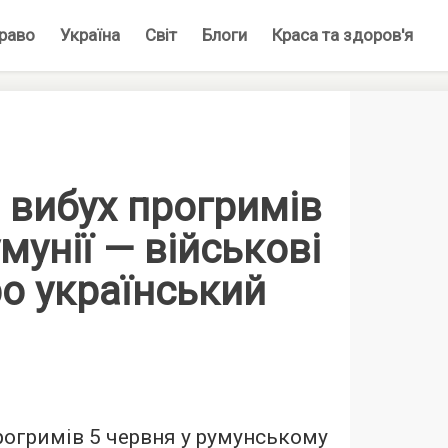
раво
Україна
Світ
Блоги
Краса та здоров'я
 вибух прогримів
умунії — військові
о український
огримів 5 червня у румунському