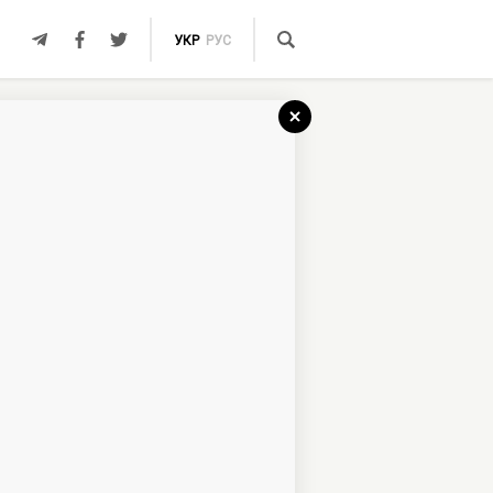
УКР
РУС