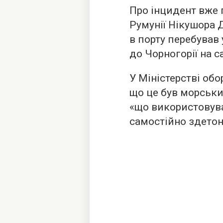
Про інцидент вже
Румунії Нікушора 
в порту перебував 
до Чорногорії на с
У Міністерстві обо
що це був морськи
«що використовував
самостійно здетон