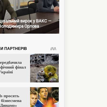
увальний вирок у ВАКС —
Володимира Орлова