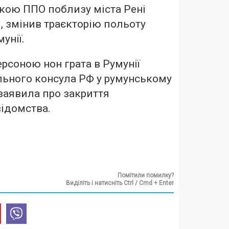
кою ППО поблизу міста Рені
і, змінив траєкторію польоту
мунії.
ерсоною нон грата в Румунії
льного консула РФ у румунському
 заявила про закриття
ідомства.
Помітили помилку?
Виділіть і натисніть Ctrl / Cmd + Enter