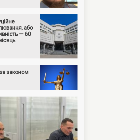
уційне
лювання, або
вність — 60
місяць
за законом