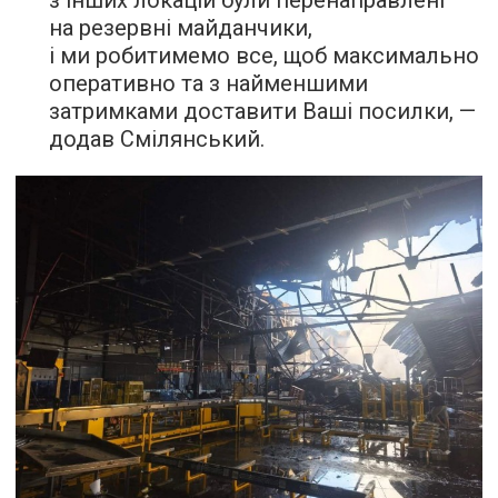
з інших локацій були перенаправлені
на резервні майданчики,
і ми робитимемо все, щоб максимально
оперативно та з найменшими
затримками доставити Ваші посилки, —
додав Смілянський.