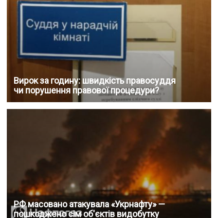
Вирок за годину: швидкість правосуддя
чи порушення правової процедури?
РФ масовано атакувала «Укрнафту» —
пошкоджено сім об'єктів видобутку