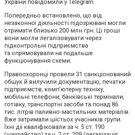
України повідомили у Telegram.
Попередньо встановлено, що від
незаконної діяльності підозрювані могли
отримати близько 200 млн грн. Ці гроші
вони могли легалізовувати через
підконтрольні підприємства
та спрямовували на подальше
функціонування схеми.
Правоохоронці провели 31 санкціонований
обшук й вилучили документацію, печатки
підприємств, комп’ютерну техніку,
мобільні телефони, банківські термінали,
готівку, транспортні засоби та понад 86
тис. літрів паливно-мастильних матеріалів.
Вже затримали шістьох учасників групи.
Їхні дії кваліфіковали за ч. 5 ст. 190
(шахрайство) та ч. 2 ст. 209 (легалізація