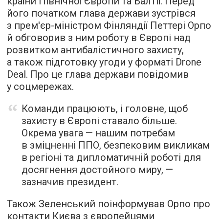
країни Північної Європи та Балтії. Перед
його початком глава держави зустрівся
з прем'єр-міністром Фінляндії Петтері Орпо
й обговорив з ним роботу в Європі над
розвитком антибалістичного захисту,
а також підготовку угоди у форматі Drone
Deal. Про це глава держави повідомив
у соцмережах.
Команди працюють, і головне, щоб
захисту в Європі ставало більше.
Окрема увага — нашим потребам
в зміцненні ППО, безпековим викликам
в регіоні та дипломатичній роботі для
досягнення достойного миру, —
зазначив президент.
Також Зеленський поінформував Орпо про
контакти Києва з європейцями