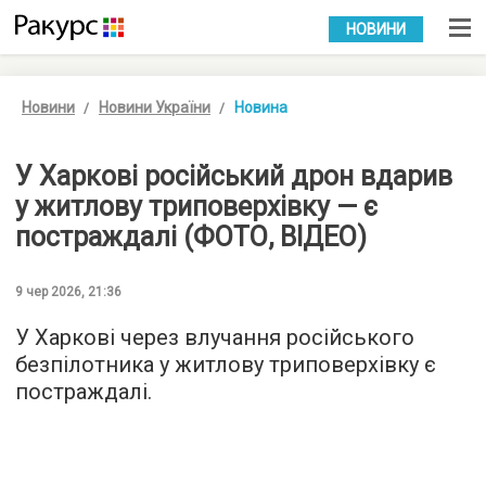
УКР
РУС
НОВИНИ
Новини
Новини України
Новина
У Харкові російський дрон вдарив
у житлову триповерхівку — є
постраждалі (ФОТО, ВІДЕО)
9 чер 2026, 21:36
У Харкові через влучання російського
безпілотника у житлову триповерхівку є
постраждалі.