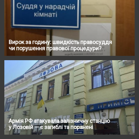
Вирок за годину: швидкість правосуддя
чи порушення правової процедури?
Армія РФ атакувала залізничну станцію
у Лозовій — є загиблі та поранені