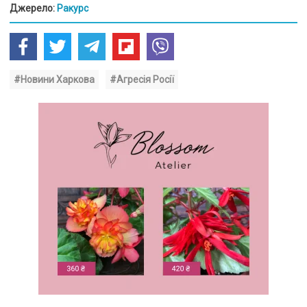
Джерело:
Ракурс
#Новини Харкова
#Агресія Росії