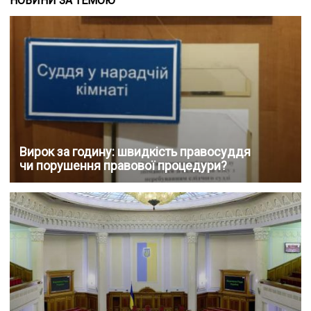
НОВИНИ ЗА ТЕМОЮ
Вирок за годину: швидкість правосуддя
чи порушення правової процедури?