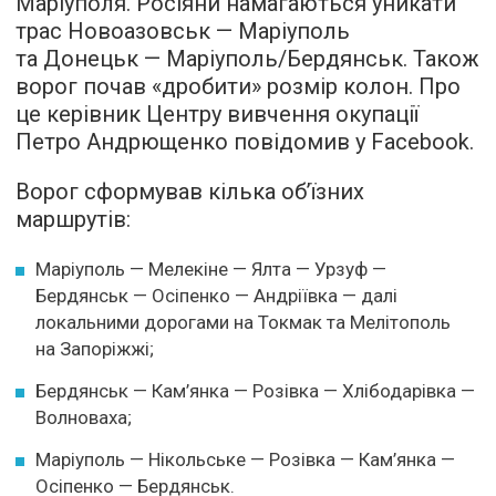
Маріуполя. Росіяни намагаються уникати
трас Новоазовськ — Маріуполь
та Донецьк — Маріуполь/Бердянськ. Також
ворог почав «дробити» розмір колон. Про
це керівник Центру вивчення окупації
Петро Андрющенко повідомив у Facebook.
Ворог сформував кілька об’їзних
маршрутів:
Маріуполь — Мелекіне — Ялта — Урзуф —
Бердянськ — Осіпенко — Андріївка — далі
локальними дорогами на Токмак та Мелітополь
на Запоріжжі;
Бердянськ — Кам’янка — Розівка — Хлібодарівка —
Волноваха;
Маріуполь — Нікольське — Розівка — Кам’янка —
Осіпенко — Бердянськ.