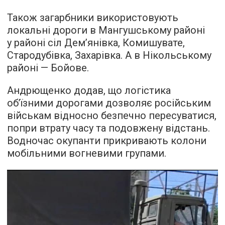
Також загарбники використовують
локальні дороги в Мангушському районі
у районі сіл Дем’янівка, Комишувате,
Стародубівка, Захарівка. А в Нікольському
районі — Бойове.
Андрющенко додав, що логістика
об’їзними дорогами дозволяє російським
військам відносно безпечно пересуватися,
попри втрату часу та подовжену відстань.
Водночас окупанти прикривають колони
мобільними вогневими групами.