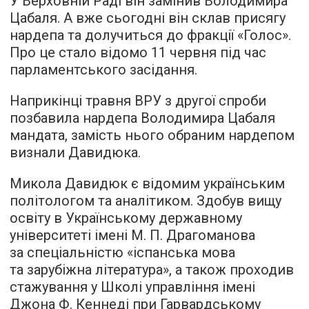
У Верховній Раді він замінив Володимира
Цабаля. А вже сьогодні він склав присягу
нардепа та долучиться до фракції «Голос».
Про це стало відомо 11 червня під час
парламентського засідання.
Наприкінці травня ВРУ з другої спроби
позбавила нардепа Володимира Цабаля
мандата, замість нього обраним нардепом
визнали Давидюка.
Микола Давидюк є відомим українським
політологом та аналітиком. Здобув вищу
освіту в Українському державному
університеті імені М. П. Драгоманова
за спеціальністю «іспанська мова
та зарубіжна література», а також проходив
стажування у Школі управління імені
Джона Ф. Кеннеді при Гарвардському