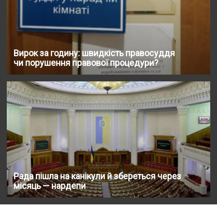
Вирок за годину: швидкість правосуддя
чи порушення правової процедури?
Рада пішла на канікули й збереться через
місяць — нардепи