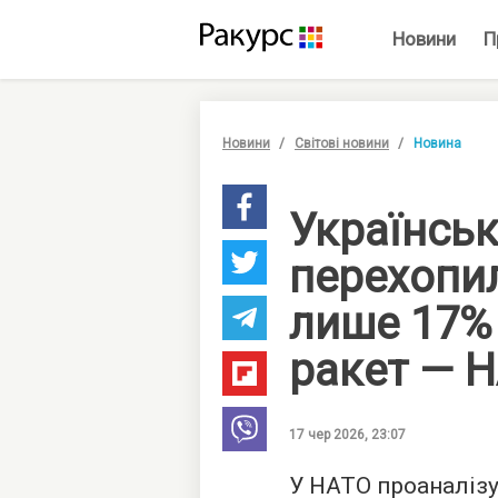
Новини
П
Новини
Світові новини
Новина
Українсь
перехопил
лише 17%
ракет — 
17 чер 2026, 23:07
У НАТО проаналізу