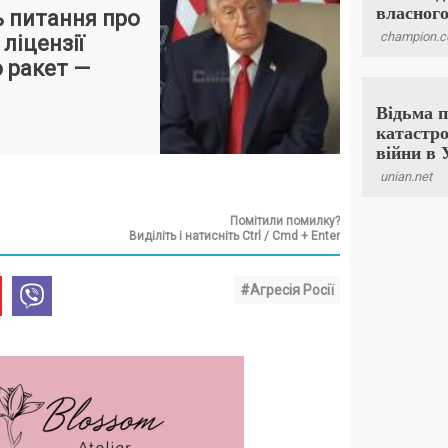
 питання про
ліцензії
 ракет —
Помітили помилку?
Виділіть і натисніть Ctrl / Cmd + Enter
#Агресія Росії