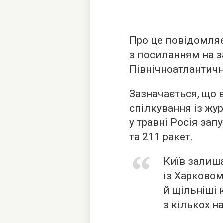
Про це повідомля
з посиланням на 
Північноатлантичн
Зазначається, що
спілкування із жу
у травні Росія зап
та 211 ракет.
Київ залиш
із Харковом
й щільніші
з кількох н