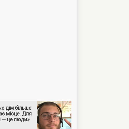
е дім більше
ає місце. Для
м — це люди»