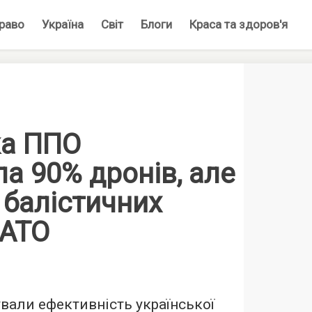
раво
Україна
Світ
Блоги
Краса та здоров'я
ка ППО
а 90% дронів, але
 балістичних
НАТО
вали ефективність української