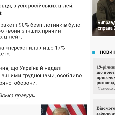
ця, з усіх російських цілей,
:
Виправд
ракет і 90% безпілотників було
справа 
бо «вони з інших причин
х цілей»;
на «перехопила лише 17%
ет».
ив, що Україна й надалі
значними труднощами, особливо
ряної оборони.
йська правда»