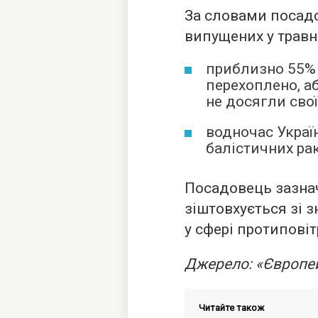
За словами посадов
випущених у травні
приблизно 55% 
перехоплено, а
не досягли свої
водночас Украї
балістичних рак
Посадовець зазнач
зіштовхується зі 
у сфері протиповіт
Джерело: «Європе
Читайте також