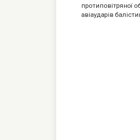
протиповітряної о
авіаударів баліст