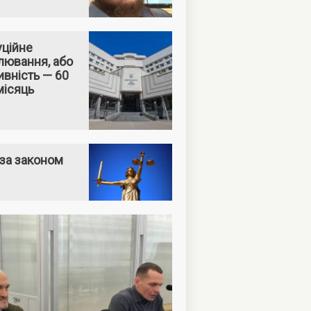
уційне
лювання, або
вність — 60
місяць
за законом