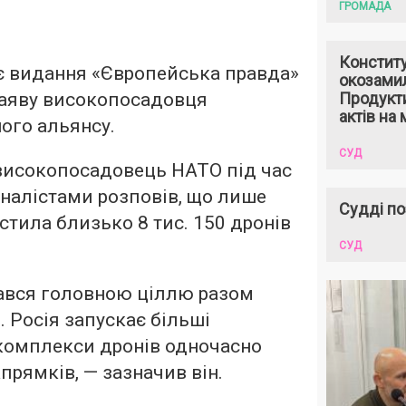
ГРОМАДА
Констит
є видання «Європейська правда»
окозами
заяву високопосадовця
Продукти
актів на 
ого альянсу.
СУД
 високопосадовець НАТО під час
рналістами розповів, що лише
Судді по
устила близько 8 тис. 150 дронів
СУД
ався головною ціллю разом
. Росія запускає більші
 комплекси дронів одночасно
апрямків, — зазначив він.