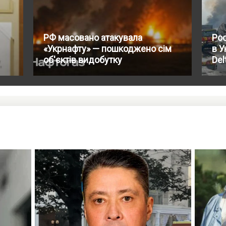
РФ масовано атакувала
Ро
«Укрнафту» — пошкоджено сім
в У
об'єктів видобутку
Del