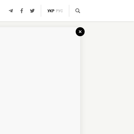
УКР
РУС