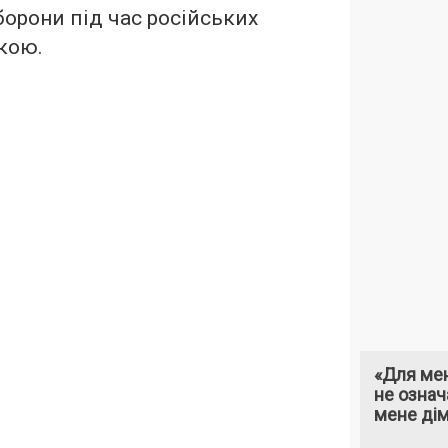
борони під час російських
икою.
«Для мен
не означ
мене ді