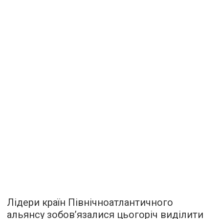
Лідери країн Північноатлантичного
альянсу зобов’язалися цьогоріч виділити