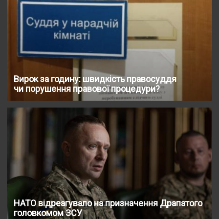
Вирок за годину: швидкість правосуддя
чи порушення правової процедури?
НАТО відреагувало на призначення Драпатого
головкомом ЗСУ