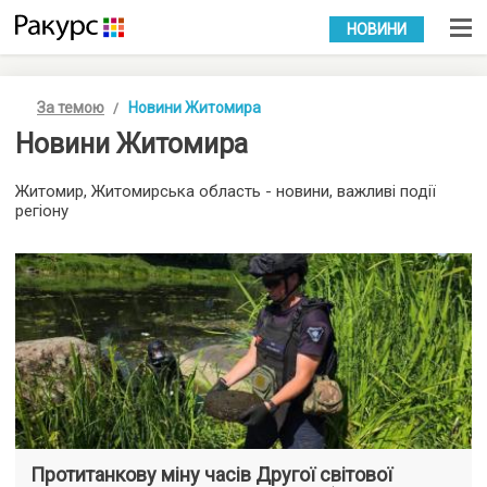
УКР
РУС
НОВИНИ
За темою
Новини Житомира
Новини Житомира
Житомир, Житомирська область - новини, важливі події
регіону
Протитанкову міну часів Другої світової