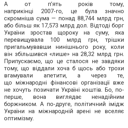
А от п’ять років тому,
наприкінці
2007-го,
це була значно
скромніша сума — понад 88,744 млрд грн,
або більш як 17,573 млрд дол. Відтоді борг
України зростав щороку на суму, яка
перевищувала 100 млрд грн, трішки
пригальмувавши нинішнього року, коли
він збільшився «лише» на 28,32 млрд грн.
Припускаємо, що це сталося не завдяки
тому, що віддали хоча б щось або трохи
вгамували апетити, а через те,
що міжнародні фінансові організації вже
не хочуть позичати Україні коштів. Бо, по-
перше, вона виглядає ненадійним
боржником. А по-друге, політичний імідж
України на міжнародній арені не вселяє
оптимізму.