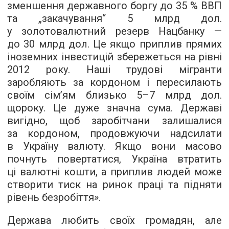
зменшення державного боргу до 35 % ВВП
та „закачування“ 5 млрд дол.
у золотовалютний резерв Нацбанку —
до 30 млрд дол. Це якщо приплив прямих
іноземних інвестицій збережеться на рівні
2012 року. Наші трудові мігранти
заробляють за кордоном і пересилають
своїм сім’ям близько
5–7
млрд дол.
щороку. Це дуже значна сума. Державі
вигідно, щоб заробітчани залишалися
за кордоном, продовжуючи надсилати
в Україну валюту. Якщо вони масово
почнуть повертатися, Україна втратить
ці валютні кошти, а приплив людей може
створити тиск на ринок праці та підняти
рівень безробіття».
Держава любить своїх громадян, але