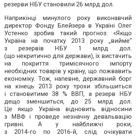
резерви НБУ становили 26 млрд дол.
Наприкінці минулого року виконавчий
директор Фонду Блейзера в Україні Олег
Устенко зробив такий прогноз: «Якщо
Україна на початку 2013 року „вийме“
з резервів НБУ 1 млрд дол.
(що некритично для держави), їх вистачить
на покриття тримісячного імпорту
необхідних товарів у країну, що пожвавить
економіку. Тож, напевне, державний борг
на кінець 2013 року трохи збільшиться
і становитиме 38 % ВВП, а резерв НБУ
дещо зменшиться, до 25 млрд дол.
Це якщо Україна відновить відносини
з МВФ і проведе незначну девальвацію
гривні. А у найближчі роки,
з
2014-го
по
2016-й,
слід очікувати