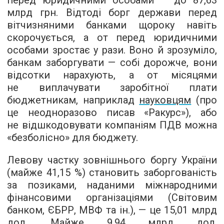
перед юридичними особами — до 87,63
млрд грн. Відтоді борг держави перед
вітчизняними банками щороку навіть
скорочується, а от перед юридичними
особами зростає у рази. Воно й зрозуміло,
банкам заборгувати — собі дорожче, вони
відсотки нарахують, а от місяцями
не виплачувати заробітної плати
бюджетникам, наприклад
науковцям
(про
це неодноразово писав «Ракурс»), або
не відшкодовувати компаніям ПДВ можна
«безболісно» для бюджету.
Левову частку зовнішнього боргу України
(майже 41,15 %) становить заборгованість
за позиками, наданими міжнародними
фінансовими організаціями (Світовим
банком, ЄБРР, МВФ та ін.), — це 15,01 млрд
дол. Майже 9,94 млрд дол.