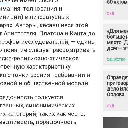
сть
» не имеет своего
60 актов
имания, толкования и
СУД
иниции) в литературных
арях. Авторы, касавшиеся этой
«Для ме
 Аристотеля, Платона и Канта до
больше н
софов-исследователей, — едины
место. 
дом — э
то понятие следует рассматривать
фско-религиозно-этическое,
ОБЩЕСТВО
твенную характеристику
а с точки зрения требований и
Оправда
озной и общественной морали.
пригово
дело Вл
Орлова
рядочность толкуется
твенных, синонимических
СУД
х категорий, таких как честь,
ведливость, порядочность.