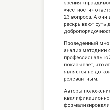
зрения «правдивос
«честности» отве
23 вопроса. А они
раскрывают суть 
добропорядочности
Проведенный мною
анализ методики 
профессиональной
показывает, что э
является не до к
релевантным.
Авторы положения
квалификационног
формализировали