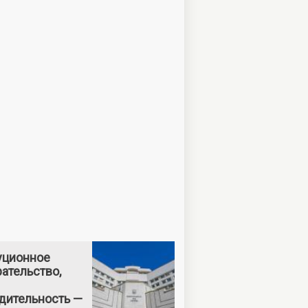
уционное
ательство,
дительность —