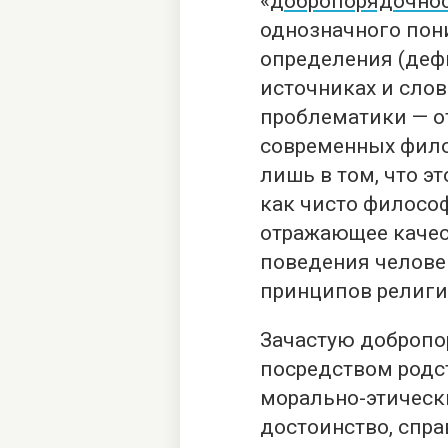
«
добропорядочно
однозначного пон
определения (деф
источниках и слов
проблематики — от
современных фило
лишь в том, что э
как чисто филосо
отражающее качес
поведения человек
принципов религи
Зачастую добропо
посредством родс
морально-этически
достоинство, спра