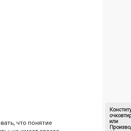
Констит
очковтир
или
вать, что понятие
Произво