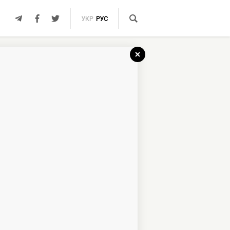
УКР
РУС