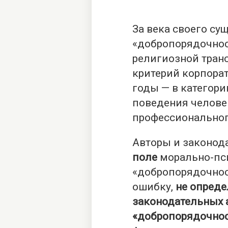
За века своего су
«добропорядочнос
религиозной тран
критерий корпорат
годы — в категор
поведения челове
профессиональног
Авторы и законод
поле
морально-пс
«добропорядочнос
ошибку,
не опреде
законодательных 
«добропорядочност