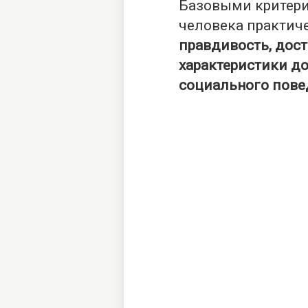
Базовыми критер
человека практич
правдивость, дос
характеристики до
социального пове