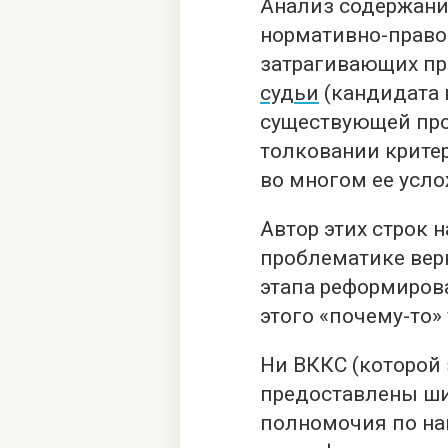
Анализ содержани
нормативно-правов
затрагивающих п
судьи
(кандидата 
существующей пр
толковании критер
во многом ее усл
Автор этих строк н
проблематике вер
этапа реформирова
этого «почему-то»
Ни ВККС (которой
предоставлены ш
полномочия по на