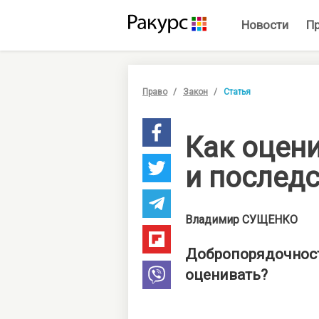
Новости
П
Право
Закон
Статья
Как оцени
и послед
Владимир
СУЩЕНКО
Добропорядочность
оценивать?