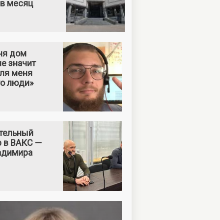
 в месяц
ня дом
е значит
Для меня
то люди»
тельный
р в ВАКС —
адимира