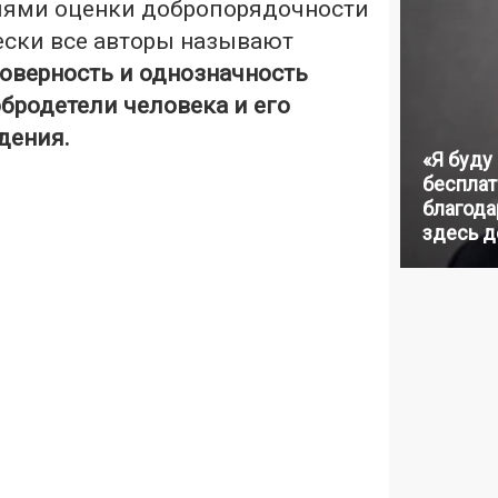
иями оценки добропорядочности
ески все авторы называют
товерность и однозначность
бродетели человека и его
дения.
«Я буду
бесплат
благодар
здесь д