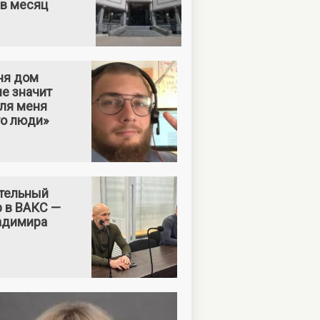
 в месяц
ня дом
е значит
Для меня
то люди»
тельный
р в ВАКС —
адимира