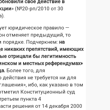
обновили свое действие в
кции
» (№20-рп/2010 от 30
).
ует юридическое правило —
н отменяет предыдущий, то
м порядке. Подчеркнем:
на
ще никаких препятствий, имеющих
орые отрицали бы легитимность
аинском и местных референдумах»
да.
Более того, для
 действия не требуется ни для
глашения», ибо, как указано в том
 отметил Конституционный суд
третьем пункта 4
асти решения от 14 декабря 2000