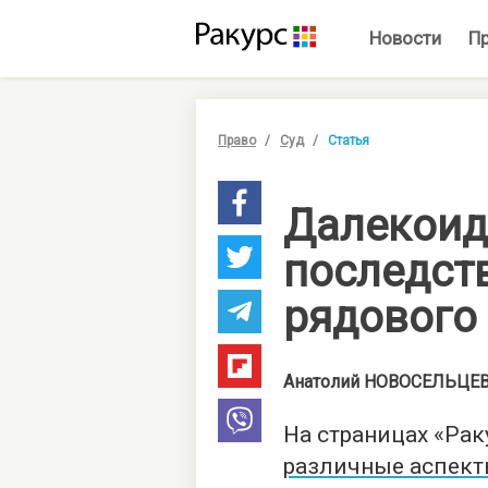
Новости
П
Право
Суд
Статья
Далекои
последст
рядового
Анатолий
НОВОСЕЛЬЦЕ
На страницах «Рак
различные аспек