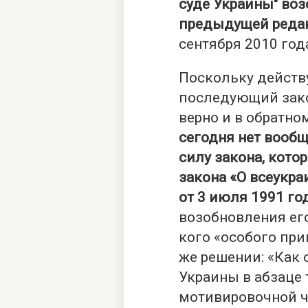
суде Украины" воз
предыдущей реда
сентября 2010 года
Поскольку действ
последующий зако
верно и в обратно
сегодня нет вооб
силу закона, кот
закона «О всеукр
от 3 июля 1991 го
возобновления его
кого «особого при
же решении: «Как
Украины в абзаце 
мотивировочной ч