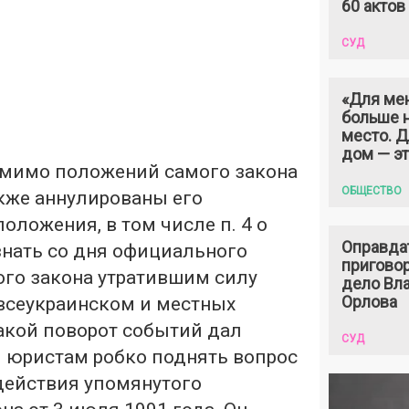
60 актов
СУД
«Для ме
больше н
место. 
дом — э
помимо положений самого закона
ОБЩЕСТВО
кже аннулированы его
ложения, в том числе п. 4 о
Оправда
нать со дня официального
пригово
ого закона утратившим силу
дело Вл
Орлова
 всеукраинском и местных
акой поворот событий дал
СУД
 юристам робко поднять вопрос
действия упомянутого