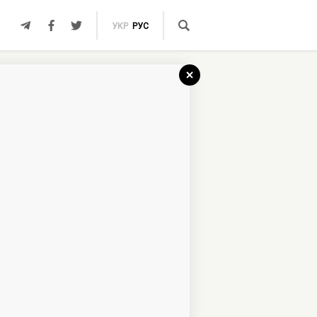
УКР
РУС