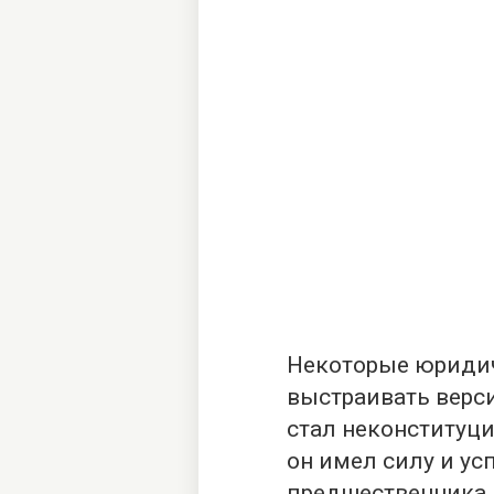
Некоторые юридич
выстраивать верси
стал неконституци
он имел силу и ус
предшественника.