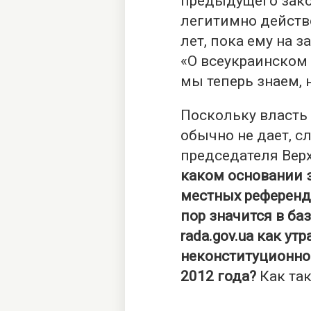
предыдущего закон
легитимно действ
лет, пока ему на 
«О всеукраинском 
мы теперь знаем,
Поскольку власть 
обычно не дает, с
председателя Вер
каком основании 
местных референду
пор значится в ба
rada.gov.ua как ут
неконституционног
2012 года?
Как так