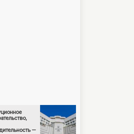
уционное
ательство,
дительность —