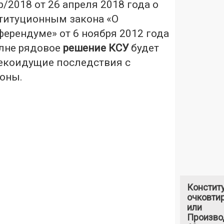
/2018 от 26 апреля 2018 года о
титуционным закона «О
ерендуме» от 6 ноября 2012 года
олне рядовое
решение КСУ
будет
екоидущие последствия с
оны.
Констит
очковтир
или
Произво