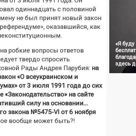
а от 3 июля 1991 года. Он
овал одиннадцать с половиной
замену не был принят новый закон
референдуме», оказавшийся, как
 неконституционным.
«Я буду
на робкие вопросы ответов
бесплат
благодар
ледует твердо спросить
здесь д
ховной Рады Андрея Парубия:
на
закон «О всеукраинском и
мах» от 3 июля 1991 года до сих
зе «Законодательство» на сайте
ративший силу на основании...
о закона №5475-VI от 6 ноября
ое вообще может быть?!