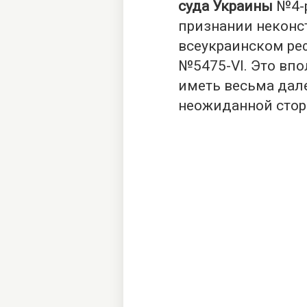
суда Украины
№4-р
признании неконс
всеукраинском реф
№5475-VI. Это вп
иметь весьма дал
неожиданной стор