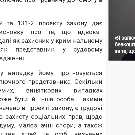
9 та 131-2 проекту закону дає
исновку про те, що адвокат
«Я залю
далі як захисник у кримінальному
безкошт
 як представник у судовому
за те, щ
адженні.
у випадку йому прогнозується
лючного представника. Оскільки
их, виняткових випадках
оже бути й інша особа. Такими
ачено в проекті закону, є трудові
о захисту соціальних прав, щодо
думу, малозначні спори, а також
цтва дітей та осіб, визнаних