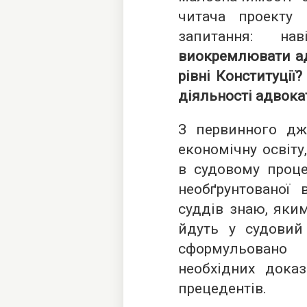
читача проекту
запитання: н
виокремлювати адв
рівні Конституції
діяльності адвока
З первинного дж
економічну освіту
в судовому проце
необґрунтованої 
суддів знаю, яки
йдуть у судовий
сформульовано 
необхідних доказ
прецедентів.