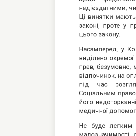
недієздатними, чи
Ці винятки мають 
законі, проте у 
цього закону.
Насамперед, у Ко
виділено окремої 
прав, безумовно, 
відпочинок, на опл
під час розгля
Соціальним правом
його недоторканні
медичної допомог
Не буде легким 
малозначимості с