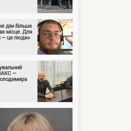
е дім більше
ає місце. Для
м — це люди»
увальний
 ВАКС —
Володимира