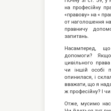
Почну зі ст. 59, 
на професійну пр
«правову» на « пр
от наголошення на
правничу допом
запитань.
Насамперед, що
допомоги? Якщо
цивільного права 
чи іншій особі п
опинилася, і скла
вважати, що я над
ж професійну? І чи
Отже, мусимо нас
Чи йдеться тут в