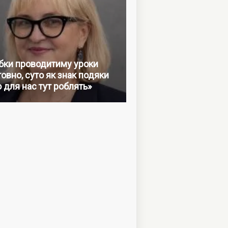
бки проводитиму уроки
овно, суто як знак подяки
о для нас тут роблять»