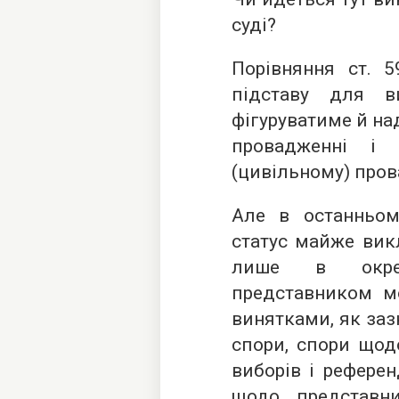
суді?
Порівняння ст. 5
підставу для в
фігуруватиме й на
провадженні і
(цивільному) пров
Але в останньом
статус майже вик
лише в окрем
представником м
винятками, як зазн
спори, спори щод
виборів і референ
щодо представни