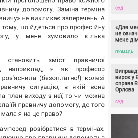
у якій проголошено право кожного
авничу допомогу. Заміна терміна
СУД
авничу» не викликає заперечень. А
 тому, що йдеться про професійну
«Для мен
не означ
огу, у мене зумовило кілька
мене ді
ГРОМАДА
 становить зміст правничої
, наприклад, я як професор
Виправд
вирок у
роз’яснила (безоплатно!) колезі
справа 
равничу ситуацію, в якій вона
Орлова
ла план виходу з неї, то чи можна
СУД
ала їй правничу допомогу, до того
 мала я на це право?
амперед розібратися в термінах.
иключно про правничу допомогу в