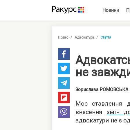
Новини
П
Право
Адвокатура
Стаття
Адвокатс
не завжд
Зорислава
РОМОВСЬКА
Моє ставлення 
внесення
змін до
адвокатури не є о