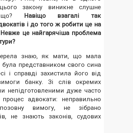
 цього закону виникне слушне
авіщо?
Навіщо взагалі так
окатів і до того ж робити це на
? Невже це найгарячіша проблема
тури?
ерела знаю, як мати, що мала
, була представником свого сина
сі і справді захистила його від
вимоги банку. Зі слів окремих
ми непідготовленими дуже часто
 процес адвокати: неправильно
позовну вимогу, не зібрано
ів, не знають законів, судових