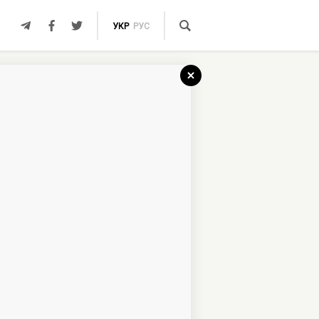
УКР
РУС