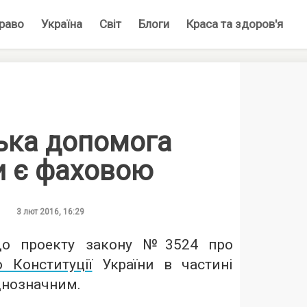
раво
Україна
Світ
Блоги
Краса та здоров'я
ька допомога
и є фаховою
3 лют 2016, 16:29
до проекту закону №3524 про
 Конституції
України в частині
днозначним.