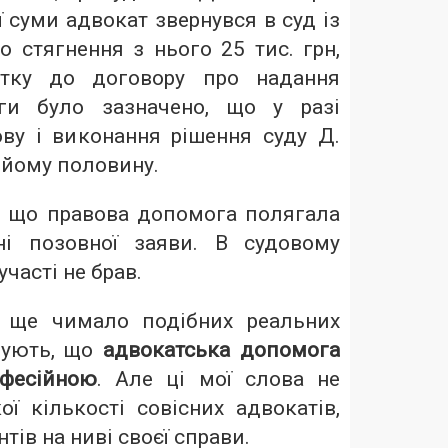
ї суми адвокат звернувся в суд із
 стягнення з нього 25 тис. грн,
атку до договору про надання
ги було зазначено, що у разі
ву і виконання рішення суду Д.
 йому половину.
, що правова допомога полягала
і позовної заяви. В судовому
участі не брав.
 ще чимало подібних реальних
дчують, що
адвокатська допомога
фесійною
. Але ці мої слова не
ї кількості совісних адвокатів,
нтів на ниві своєї справи.