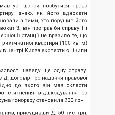
 мав усі шанси позбутися права
ртиру, знаю, як його адвокати
цювали з тими, хто порушив його
вокат З., він програв би справу. Ні
першої інстанції не вразило те, що
трикімнатної квартири (100 кв. м)
у в центрі Києва експерти оцінили
зовості наведу ще одну справу.
з Д. договір про надання правової
ідно до якого він мав скласти
ро стягнення відшкодування за
сума гонорару становила 200 грн.
ьнив, присудивши Д. 50 тис. грн.