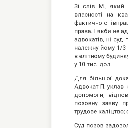
Зі слів М., який
власності на ква
фактично співпра
права. І якби не ад
адвокатів, ні суд 
належну йому 1/3 
в елітному будинк
у 10 тис. дол.
Для більшої дока
Адвокат П. уклав і
допомоги, відпов
позовну заяву п
трудове каліцтво; 
Суд позов задовол