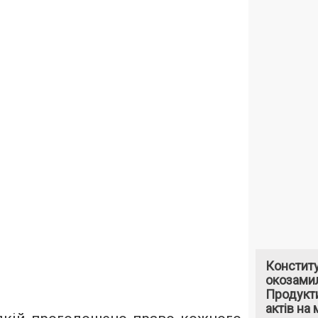
Констит
окозами
Продукти
актів на 