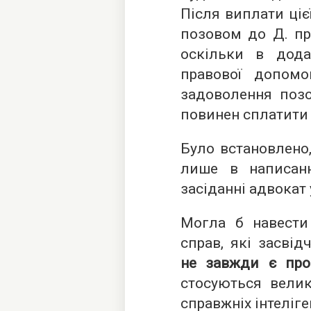
Після виплати ціє
позовом до Д. про
оскільки в дод
правової допомо
задоволення позо
повинен сплатити
Було встановлено
лише в написанн
засіданні адвокат 
Могла б навести
справ, які засві
не завжди є про
стосуються велико
справжніх інтеліге