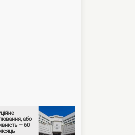
уційне
лювання, або
вність — 60
місяць