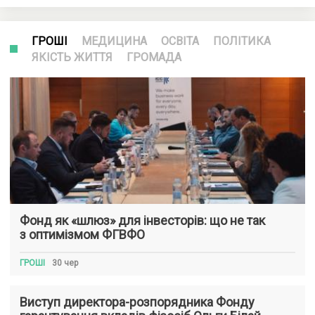
ГРОШІ
МЕДИЦИНА
ОСВІТА
ПОЛІТИКА
ЯКІСТЬ ЖИТТЯ
ГРОМАДА
Фонд як «шлюз» для інвесторів: що не так
з оптимізмом ФГВФО
ГРОШІ
30 чер
Виступ директора-розпорядника Фонду