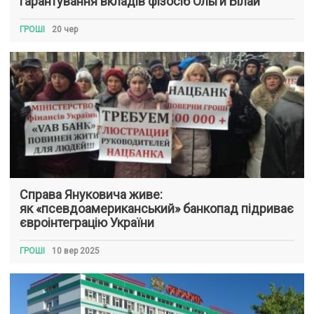
гарантування вкладів фізосіб Ольги Білай
ГРОШІ
20 чер
Справа Януковича живе:
як «псевдоамериканський» банкопад підриває
євроінтеграцію України
ГРОШІ
10 вер 2025