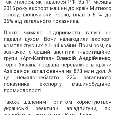
так сталося, як гадалося РФ. За 11 місяців
2015 року експорт машин до країн Митного
союзу, включаючи Росію, впав з 61% до
36% від загального показника.
Проте чимало підприємств галузі не
падали духом. Вони налагодили експорт
комплектуючих в інші країни. Приміром, як
зазначає старший аналітик інвестиційної
групи «Арт-Капітал»
Олексій Андрійченко
,
торік Україна продала переважно в країни
Азії свічок запалювання на 873 млн дол. А
це немало-небагато 22% загального
показника експорту машинобудівної
промисловості.
Також шаленим попитом користуються
українські реактивні авіадвигуни, які
залюбки купують в Індії, Китаї, Ірані.