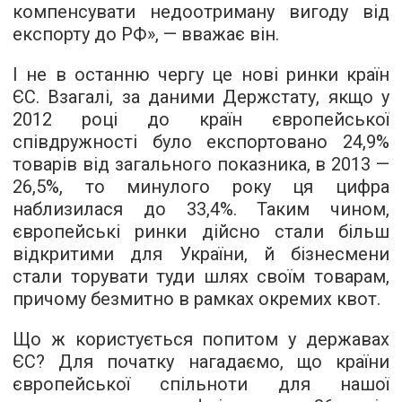
компенсувати недоотриману вигоду від
експорту до РФ», — вважає він.
І не в останню чергу це нові ринки країн
ЄС. Взагалі, за даними Держстату, якщо у
2012 році до країн європейської
співдружності було експортовано 24,9%
товарів від загального показника, в 2013 —
26,5%, то минулого року ця цифра
наблизилася до 33,4%. Таким чином,
європейські ринки дійсно стали більш
відкритими для України, й бізнесмени
стали торувати туди шлях своїм товарам,
причому безмитно в рамках окремих квот.
Що ж користується попитом у державах
ЄС? Для початку нагадаємо, що країни
європейської спільноти для нашої