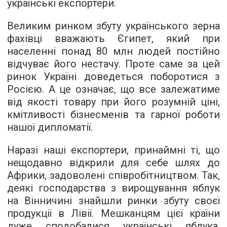
українські експортери.
Великим ринком збуту українського зерна
фахівці вважають Єгипет, який при
населенні понад 80 млн людей постійно
відчуває його нестачу. Проте саме за цей
ринок Україні доведеться поборотися з
Росією. А це означає, що все залежатиме
від якості товару при його розумній ціні,
кмітливості бізнесменів та гарної роботи
нашої дипломатії.
Наразі наші експортери, принаймні ті, що
нещодавно відкрили для себе шлях до
Африки, задоволені співробітництвом. Так,
деякі господарства з вирощування яблук
на Вінничині знайшли ринки збуту своєї
продукції в Лівії. Мешканцям цієї країни
дуже сподобалися українські яблука.