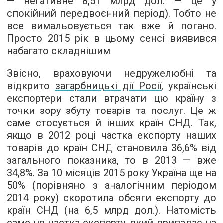
— негативне 8,51 млрд дол. — це у
спокійний передвоєнний період). Тобто не
все вимальовується так вже й погано.
Просто 2015 рік в цьому сенсі виявився
набагато складнішим.
Звісно, враховуючи недружелюбні та
відкрито
загарбницькі дії Росії
, українські
експортери стали втрачати цю країну з
точки зору збуту товарів та послуг. Це ж
саме стосується й інших країн СНД. Так,
якщо в 2012 році частка експорту наших
товарів до країн СНД становила 36,6% від
загального показника, то в 2013 — вже
34,8%. За 10 місяців 2015 року Україна ще на
50% (порівняно з аналогічним періодом
2014 року) скоротила обсяги експорту до
країн СНД (на 6,5 млрд дол.). Натомість
саме ця частка експорту, який припадає на