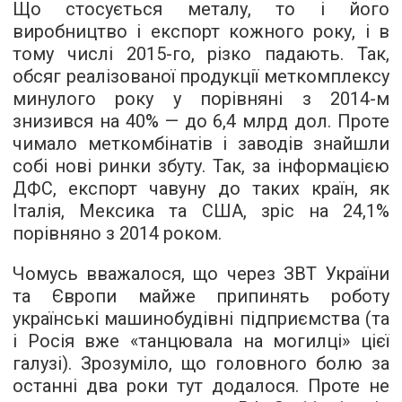
Що стосується металу, то і його
виробництво і експорт кожного року, і в
тому числі 2015-го, різко падають. Так,
обсяг реалізованої продукції меткомплексу
минулого року у порівняні з 2014-м
знизився на 40% — до 6,4 млрд дол. Проте
чимало меткомбінатів і заводів знайшли
собі нові ринки збуту. Так, за інформацією
ДФС, експорт чавуну до таких країн, як
Італія, Мексика та США, зріс на 24,1%
порівняно з 2014 роком.
Чомусь вважалося, що через ЗВТ України
та Європи майже припинять роботу
українські машинобудівні підприємства (та
і Росія вже «танцювала на могилці» цієї
галузі). Зрозуміло, що головного болю за
останні два роки тут додалося. Проте не