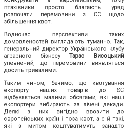
конкурувати з європейським, тому
птахівники просто благають уряд
розпочати перемовини з ЄС щодо
збільшення квот.
Водночас перспективи таких
домовленостей виглядають туманно. Так,
генеральний директор Українського клубу
аграрного бізнесу
Тарас Висоцький
упевнений, що перемовини виявляться
досить тривалими.
Таким чином, бачимо, що квотування
експорту наших товарів до ЄС
відбувається малими обсягами, які наші
експортери вибирають за лічені декади.
Деякі з них вигідно ввозити до
європейських країн і поза квот, а є й такі,
які з митом коштуватимуть занадто