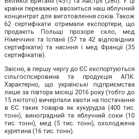
Великої Британії (451) та Австрії (280). У ці
країни переважно ввозиться наш яблучний
концентрат для виготовлення соків. Також
62 сертифікати отримали експортери, що
продають Польщі прозоре скло, мед
Німеччині та Іспанії (57 та 42 відповідних
сертифікати) та насіння і мед Франції (35
сертифікатів).
Звісно, в першу чергу до ЄС експортуються
сільгоспсировина та продукція АПК.
Характерно, що українські підприємства
лише за півтора місяці 2016 року (тобто до
15 лютого) вичерпали квоти на постачання
в ЄС таких товарів як кукурудза (400 тис.
тонн), виноградний та яблучний соки (10
тис. тонн), мед (5 тис. тонн), охолоджена
курятина (16 тис. тонн).