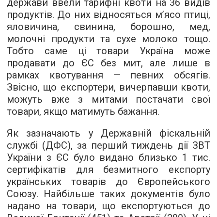
держави ввели тарифні квоти на 36 видів
продуктів. До них відносяться м’ясо птиці,
яловичина, свинина, борошно, мед,
молочні продукти та сухе молоко тощо.
Тобто саме ці товари Україна може
продавати до ЄС без мит, але лише в
рамках квотування — певних обсягів.
Звісно, що експортери, вичерпавши квоти,
можуть вже з митами постачати свої
товари, якщо матимуть бажання.
Як зазначають у Державній фіскальній
службі (ДФС), за перший тиждень дії ЗВТ
України з ЄС було видано близько 1 тис.
сертифікатів для безмитного експорту
українських товарів до Європейського
Союзу. Найбільше таких документів було
надано на товари, що експортуються до