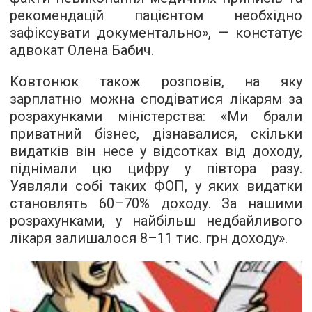
рекомендацій пацієнтом необхідно
зафіксувати документально», — констатує
адвокат Олена Бабич.
Ковтонюк також розповів, на яку
зарплатню можна сподіватися лікарям за
розрахунками міністерства: «Ми брали
приватний бізнес, дізнавалися, скільки
видатків він несе у відсотках від доходу,
піднімали цю цифру у півтора разу.
Уявляли собі таких ФОП, у яких видатки
становлять 60–70% доходу. За нашими
розрахунками, у найбільш недбайливого
лікаря залишалося 8–11 тис. грн доходу».