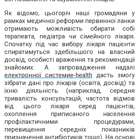
Як відомо, цьогоріч наші громадяни у
рамках медичної реформи первинної ланки
отримають можливість обирати собі
терапевта, педіатра чи сімейного лікаря.
Спочатку під час вибору лікаря пацієнти
спиратимуться здебільшого на власний
досвід, особисті враження та рекомендації
знайомих. А запровадження надалі
електронної системи
e-health
дасть змогу
зібрати дані про лікарів (освіта, досвід) та
їхню діяльність (наприклад, середня
тривалість консультацій, частота відмов
від цього лікаря серед пацієнтів,
охоплення приписаного населення
профілактичними процедурами,
перевищення середніх показників
призначення антибіотиків тощо). На основі