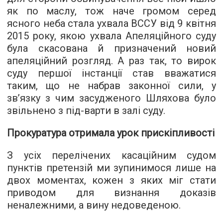
як по маслу, тож наче громом серед
ясного неба стала ухвала ВССУ від 9 квітня
2015 року, якою ухвала Апеляційного суду
була скасована й призначений новий
апеляційний розгляд. А раз так, то вирок
суду першої інстанції став вважатися
таким, що не набрав законної сили, у
зв’язку з чим засудженого Шляхова було
звільнено з під-варти в залі суду.
Прокуратура отримала урок прискіпливості
З усіх перелічених касаційним судом
пунктів претензій ми зупинимося лише на
двох моментах, кожен з яких міг стати
приводом для визнання доказів
неналежними, а вину недоведеною.