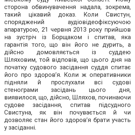
сторона обвинувачення надала, зокрема,
такий цікавий доказ. Коли Свистун,
споряджений аудіовідеофіксуючою
апаратурою, 21 червня 2013 року прийшов
на зустріч із Борщаком і спитав, яка
гарантія того, що він його не дурить, а
дійсно домовляється із суддею
Шляховим, той відповів, що цього дня на
початку судового засідання суддя спитає
його про здоров’я. Коли ж оперативники
підняли й прослухали всі судові
стенограми засідань цього дня,
виявилося, що, дійсно, Шляхов, починаючи
судове засідання, спитав підсудного
Свистуна, як він почувається й чи
дозволяє стан його здоров’я брати участь
у засіданні.