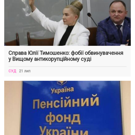
Справа Юлії Тимошенко: фобії обвинувачення
у Вищому антикорупційному суді
СУД
21 лип