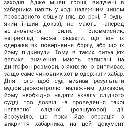
заходів. Адже мічені гроші, вилучені в
хабарника навіть у ході належним чином
проведеного обшуку (як, до речі, й будь-
який інший доказ), не мають наперед
встановленої сили. Зловмисник,
наприклад, може сказати, що він їх
одержав як повернення боргу, або що їх
йому підкинули. Тому в таких ситуаціях
велике значення мають записані на
диктофон розмови, з яких ясно випливає,
за що саме чиновник хотів одержати хабар.
Для того щоб суд визнав результати
аудіовідеоконтролю належним доказом,
йому необхідно надати ухвалу слідчого
судді про дозвіл на проведення такої
негласної слідчої (розшукової) дії.
Зрозуміло, що поки йде операція з
викриття хабарника, на цей документ