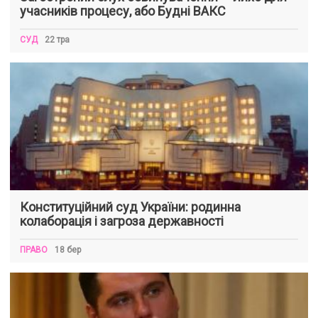
учасників процесу, або Будні ВАКС
СУД
22 тра
Конституційний суд України: родинна
колаборація і загроза державності
ПРАВО
18 бер