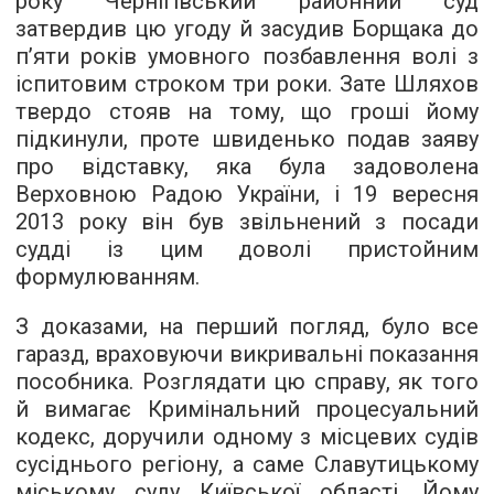
року Чернігівський районний суд
затвердив цю угоду й засудив Борщака до
п’яти років умовного позбавлення волі з
іспитовим строком три роки. Зате Шляхов
твердо стояв на тому, що гроші йому
підкинули, проте швиденько подав заяву
про відставку, яка була задоволена
Верховною Радою України, і 19 вересня
2013 року він був звільнений з посади
судді із цим доволі пристойним
формулюванням.
З доказами, на перший погляд, було все
гаразд, враховуючи викривальні показання
пособника. Розглядати цю справу, як того
й вимагає Кримінальний процесуальний
кодекс, доручили одному з місцевих судів
сусіднього регіону, а саме Славутицькому
міському суду Київської області. Йому