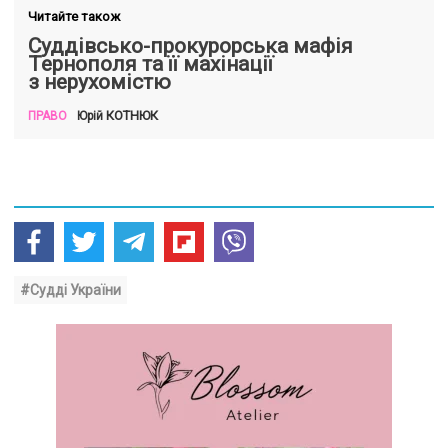
Читайте також
Суддівсько-прокурорська мафія
Тернополя та її махінації
з нерухомістю
КОТНЮК
Юрій
ПРАВО
#Судді України