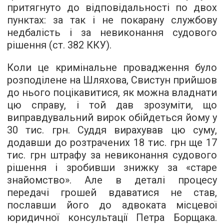
притягнуто до відповідальності по двох
пунктах: за так і не покарану службову
недбалість і за невиконання судового
рішення (ст. 382 ККУ).
Коли це кримінальне провадження було
розподілене на Шляхова, Свистун прийшов
до нього поцікавитися, як можна владнати
цю справу, і той дав зрозуміти, що
виправдувальний вирок обійдеться йому у
30 тис. грн. Суддя вирахував цю суму,
додавши до розтрачених 18 тис. грн ще 17
тис. грн штрафу за невиконання судового
рішення і зробивши знижку за «старе
знайомство». Але в деталі процесу
передачі грошей вдаватися не став,
пославши його до адвоката місцевої
юридичної консультації Петра Борщака.