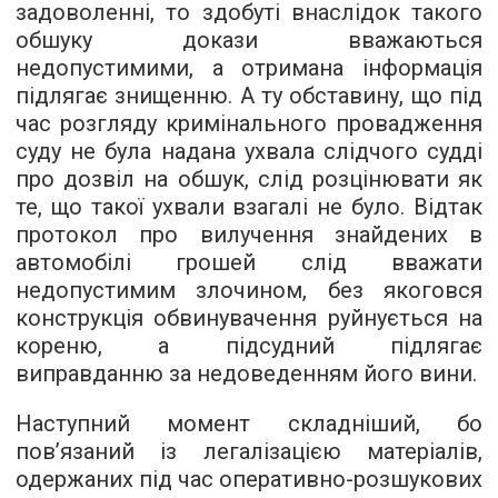
задоволенні, то здобуті внаслідок такого
обшуку докази вважаються
недопустимими, а отримана інформація
підлягає знищенню. А ту обставину, що під
час розгляду кримінального провадження
суду не була надана ухвала слідчого судді
про дозвіл на обшук, слід розцінювати як
те, що такої ухвали взагалі не було. Відтак
протокол про вилучення знайдених в
автомобілі грошей слід вважати
недопустимим злочином, без якоговся
конструкція обвинувачення руйнується на
кореню, а підсудний підлягає
виправданню за недоведенням його вини.
Наступний момент складніший, бо
пов’язаний із легалізацією матеріалів,
одержаних під час оперативно-розшукових