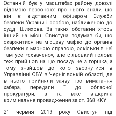
Останній був у масштабах району доволі
відомою персоною: про нього знали, що
він є відставним офіцером Служби
безпеки України і особою, наближеною до
судді Шляхова. За таких обставин хтось
інший на місці Свистуна подумав би, що
скаржитися на місцеву мафію до органів
безпеки є марною справою, оскільки в неї
там усе «схвачено», але сільський голова
теж прийшов на цю посаду не з горшка, а
тому знайшов до кого звернутися в
Управлінні СБУ в Чернігівській області, де
в нього прийняли заяву про вимагання
хабара, передали її до обласної
прокуратури, а та вже відкрила
кримінальне провадження за ст. 368 ККУ.
21 червня 2013 року Свистун під