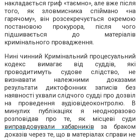
накладається гриф «таємно», але вже після
того, як зловмисника спіймано «на
гарячому», він розсекречується окремою
постановою прокурора, після чого
підшивається до матеріалів
кримінального провадження.
Нині чинний Кримінальний процесуальний
кодекс вимагає від суддів, які
проводитимуть судове слідство, не
визнавати належними доказами
результати диктофонних записів без
наявності ухвали слідчого судді про дозвіл
на проведення аудіовідеоконтролю. В
минулих публікаціях я неодноразово
розповідав про те, як місцеві суди
виправдовували хабарників
за браком
доказів через те, що в матеріалах справи не