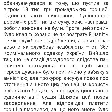
обвинувачувався в тому, що пустив за
вітром 18 тис. грн громадських грошей:
підписав акти виконання будівельно-
дорожніх робіт на цю суму, хоча насправді
роботи виконані не були. Проте цей злочин
було кваліфіковано не як розтрату й навіть
не як службове підроблення, а всього-на-
всього як службову недбалість — ст. 367
Кримінального кодексу України. Вийшло
так, що на стадії досудового слідства пан
Свистун погодився на те, щоб його
переслідування було припинено у зв’язку з
амністією, але прокурор висунув позов про
стягнення з нього цих грошей на користь
сільського бюджету в порядку цивільного
судочинства і суддя Шляхов цей позов
задовольнив. Але відповідач платити
гроші відмовився, за що його знову було