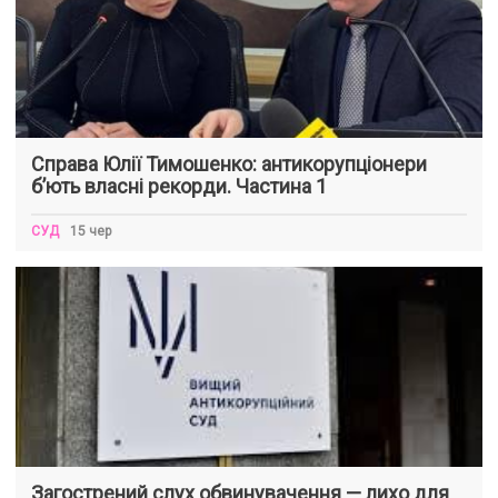
Справа Юлії Тимошенко: антикорупціонери
б’ють власні рекорди. Частина 1
СУД
15 чер
Загострений слух обвинувачення — лихо для