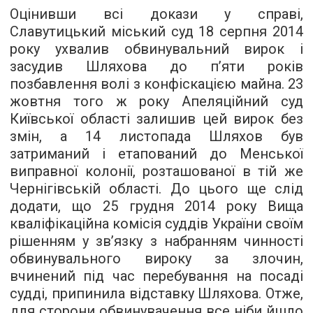
Оцінивши всі докази у справі,
Славутицький міський суд 18 серпня 2014
року ухвалив обвинувальний вирок і
засудив Шляхова до п’яти років
позбавлення волі з конфіскацією майна. 23
жовтня того ж року Апеляційний суд
Київської області залишив цей вирок без
змін, а 14 листопада Шляхов був
затриманий і етапований до Менської
виправної колонії, розташованої в тій же
Чернігівській області. До цього ще слід
додати, що 25 грудня 2014 року Вища
кваліфікаційна комісія суддів України своїм
рішенням у зв’язку з набранням чинності
обвинувального вироку за злочин,
вчинений під час перебування на посаді
судді, припинила відставку Шляхова. Отже,
для сторони обвинувачення все ніби йшло