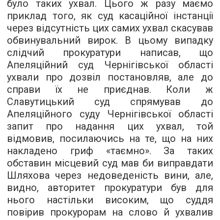
було таких ухвал. Цього ж разу маємо
приклад того, як суд касаційної інстанції
через відсутність цих самих ухвал скасував
обвинувальний вирок. В цьому випадку
слідчий прокуратури написав, що
Апеляційний суд Чернігівської області
ухвали про дозвіл постановляв, але до
справи їх не приєднав. Коли ж
Славутицький суд спрямував до
Апеляційного суду Чернігівської області
запит про надання цих ухвал, той
відмовив, посилаючись на те, що на них
накладено гриф «таємно». За таких
обставин місцевий суд мав би виправдати
Шляхова через недоведеність вини, але,
видно, авторитет прокуратури був для
нього настільки високим, що суддя
повірив прокурорам на слово й ухвалив