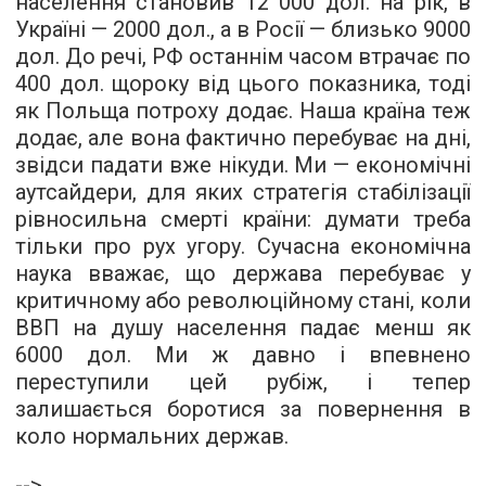
населення становив 12 000 дол. на рік, в
Україні — 2000 дол., а в Росії — близько 9000
дол. До речі, РФ останнім часом втрачає по
400 дол. щороку від цього показника, тоді
як Польща потроху додає. Наша країна теж
додає, але вона фактично перебуває на дні,
звідси падати вже нікуди. Ми — економічні
аутсайдери, для яких стратегія стабілізації
рівносильна смерті країни: думати треба
тільки про рух угору. Сучасна економічна
наука вважає, що держава перебуває у
критичному або революційному стані, коли
ВВП на душу населення падає менш як
6000 дол. Ми ж давно і впевнено
переступили цей рубіж, і тепер
залишається боротися за повернення в
коло нормальних держав.
-->