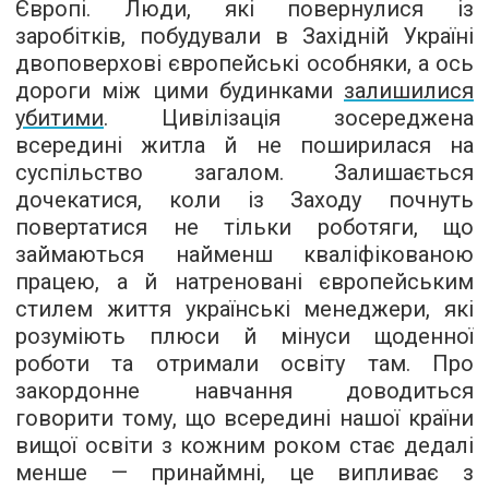
Європі. Люди, які повернулися із
заробітків, побудували в Західній Україні
двоповерхові європейські особняки, а ось
дороги між цими будинками
залишилися
убитими
. Цивілізація зосереджена
всередині житла й не поширилася на
суспільство загалом. Залишається
дочекатися, коли із Заходу почнуть
повертатися не тільки роботяги, що
займаються найменш кваліфікованою
працею, а й натреновані європейським
стилем життя українські менеджери, які
розуміють плюси й мінуси щоденної
роботи та отримали освіту там. Про
закордонне навчання доводиться
говорити тому, що всередині нашої країни
вищої освіти з кожним роком стає дедалі
менше — принаймні, це випливає з