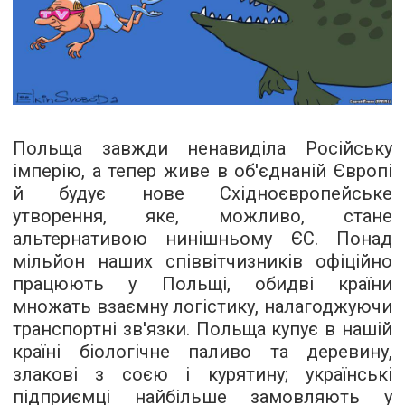
Польща завжди ненавиділа Російську
імперію, а тепер живе в об'єднаній Європі
й будує нове Східноєвропейське
утворення, яке, можливо, стане
альтернативою нинішньому ЄС. Понад
мільйон наших співвітчизників офіційно
працюють у Польщі, обидві країни
множать взаємну логістику, налагоджуючи
транспортні зв'язки. Польща купує в нашій
країні біологічне паливо та деревину,
злакові з соєю і курятину; українські
підприємці найбільше замовляють у