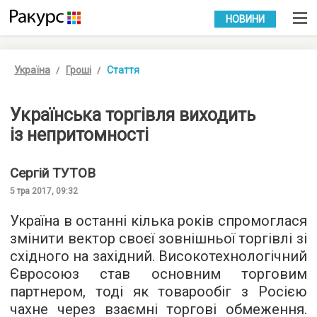
УКР
РУС
НОВИНИ
Україна
Гроші
Стаття
Українська торгівля виходить
із непритомності
Сергій
ТУТОВ
5 тра 2017, 09:32
Україна в останні кілька років спромоглася
змінити вектор своєї зовнішньої торгівлі зі
східного на західний. Високотехнологічний
Євросоюз став основним торговим
партнером, тоді як товарообіг з Росією
чахне через взаємні торгові обмеження.