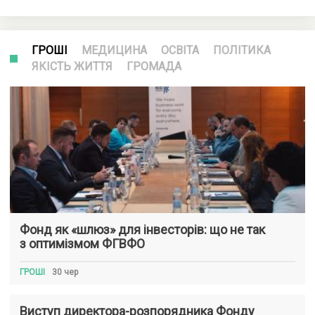
ГРОШІ
МЕДИЦИНА
ОСВІТА
ПОЛІТИКА
ЯКІСТЬ ЖИТТЯ
ГРОМАДА
Фонд як «шлюз» для інвесторів: що не так
з оптимізмом ФГВФО
ГРОШІ
30 чер
Виступ директора-розпорядника Фонду