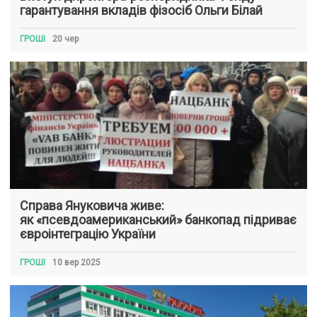
гарантування вкладів фізосіб Ольги Білай
ГРОШІ
20 чер
Справа Януковича живе:
як «псевдоамериканський» банкопад підриває
євроінтеграцію України
ГРОШІ
10 вер 2025