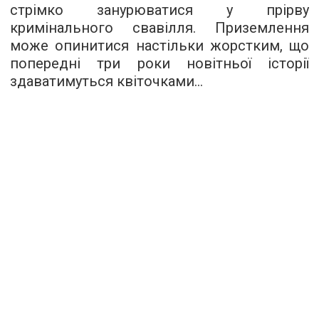
стрімко занурюватися у прірву
кримінального свавілля. Приземлення
може опинитися настільки жорстким, що
попередні три роки новітньої історії
здаватимуться квіточками...