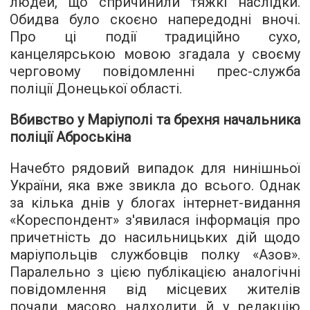
людей, що спричинили тяжкі наслідки.
Обидва було скоєно напередодні вночі.
Про ці події традиційно сухо,
канцелярською мовою згадала у своєму
черговому повідомленні прес-служба
поліції Донецької області.
Вбивство у Маріуполі та брехня начальника
поліції Аброськіна
Начебто рядовий випадок для нинішньої
України, яка вже звикла до всього. Однак
за кілька днів у блогах інтернет-видання
«Кореспондент» з'явилася інформація про
причетність до насильницьких дій щодо
маріупольців
службовців полку «Азов»
.
Паралельно з цією публікацією аналогічні
повідомлення від місцевих жителів
почали
масово надходити
й у редакцію