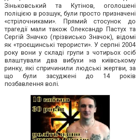
Зіньковський та Кутінов
, оголошені
поліцією в розшук, були просто призначені
«стрілочниками». Прямий стосунок до
трагедії мали також Олександр Пастух та
Сергій Значко (прізвисько Значок), відомі
як «троєщинські терористи». У серпні 2004
року вони у складі групи з чотирьох осіб
влаштували два вибухи на київському
ринку, які спричинили людські жертви, за
що були засуджені до 14 років
позбавлення волі.