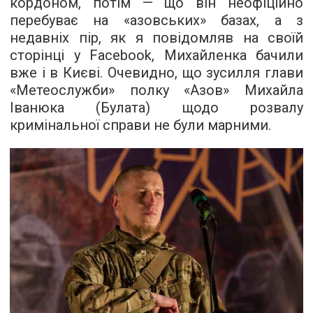
кордоном, потім — що він неофіційно
перебуває на «азовських» базах, а з
недавніх пір, як я повідомляв на своїй
сторінці у Facebook, Михайленка
бачили
вже і в Києві
. Очевидно, що зусилля глави
«Метеослужби» полку «Азов» Михайла
Іванюка (Булата) щодо розвалу
кримінальної справи не були марними.