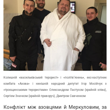
Колишній «васильківський терорист» і «політв'язень», екс-заступник
комбата «Азова» і нинішній народний депутат Ігор Мосійчук з
«троєщинськими терористами» Олександром Пастухом (крайній зліва),
Сергієм Значком (крайній праворуч), Дмитром Савченком
Конфлікт між азовцями й Меркуловим, за