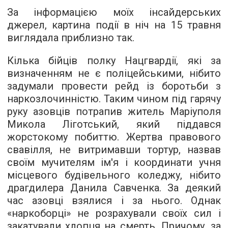
За інформацією моїх інсайдерських
джерел, картина події в ніч на 15 травня
виглядала приблизно так.
Кілька бійців полку Нацгвардії, які за
визначенням не є поліцейськими, нібито
задумали провести рейд із боротьби з
наркозлочинністю. Таким чином під гарячу
руку азовців потрапив житель Маріуполя
Микола Ліготський, який піддався
жорстокому побиттю. Жертва правового
свавілля, не витримавши тортур, назвав
своїм мучителям ім'я і координати учня
місцевого будівельного коледжу, нібито
драгдилера Данила Савченка. За деякий
час азовці взялися і за нього. Однак
«наркоборці» не розрахували своїх сил і
закатували хлопця на смерть. Причому, за