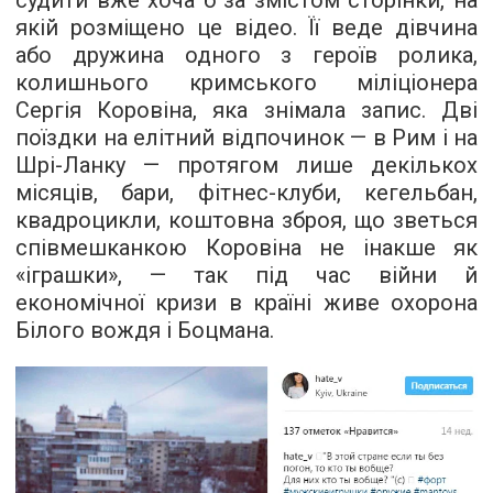
судити вже хоча б за
змістом сторінки
, на
якій розміщено це відео. Її веде дівчина
або дружина одного з героїв ролика,
колишнього кримського міліціонера
Сергія Коровіна, яка знімала запис. Дві
поїздки на елітний відпочинок — в Рим і на
Шрі-Ланку — протягом лише декількох
місяців, бари, фітнес-клуби, кегельбан,
квадроцикли, коштовна зброя, що зветься
співмешканкою Коровіна не інакше як
«іграшки», — так під час війни й
економічної кризи в країні живе охорона
Білого вождя і Боцмана.