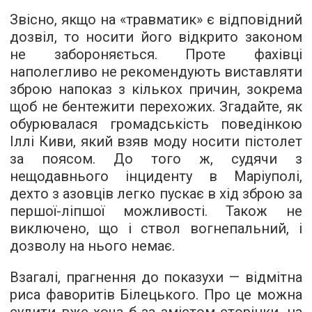
Звісно, якщо на «травматик» є відповідний
дозвіл, то носити його відкрито законом
не забороняється. Проте фахівці
наполегливо не рекомендують виставляти
зброю напоказ з кількох причин, зокрема
щоб не бентежити перехожих. Згадайте, як
обурювалася громадськість поведінкою
Іллі Киви, який взяв моду носити пістолет
за поясом. До того ж, судячи з
нещодавнього інциденту в Маріуполі,
дехто з азовців легко пускає в хід зброю за
першої-ліпшої можливості. Також не
виключено, що і ствол вогнепальний, і
дозволу на нього немає.
Взагалі, прагнення до показухи — відмітна
риса фаворитів Білецького. Про це можна