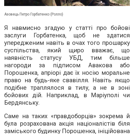
Азовець Петро Горбатенко (Ролло)
Я навмисно згадую у статті про бойові
заслуги Горбатенка, щоб не здатися
упередженим навіть в очах того прошарку
суспільства, який щиро вважає, що
наявність статусу УБД, тим більше
нагороди за підписом Авакова або
Порошенка, апріорі дає їх носію моральне
право на будь-яке свавілля. Навіть якщо
подібне траплялося в тилу, а не в зоні
бойових дій. Наприклад, в Маріуполі чи
Бердянську.
Саме на таких «правдоборців» зокрема й
була розрахована акція націоналістів біля
заміського будинку Порошенка, ініційована