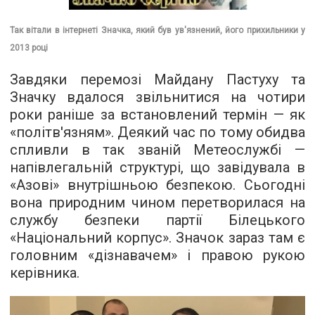
Так вітали в інтернеті Значка, який був ув'язнений, його прихильники у
2013 році
Завдяки перемозі Майдану Пастуху та
Значку вдалося звільнитися на чотири
роки раніше за встановлений термін — як
«політв'язням». Деякий час по тому обидва
спливли в так званій Метеослужбі —
напівлегальній структурі
, що завідувала в
«Азові» внутрішньою безпекою. Сьогодні
вона природним чином перетворилася на
службу безпеки партії Білецького
«Національний корпус». Значок зараз там є
головним «дізнавачем» і правою рукою
керівника.