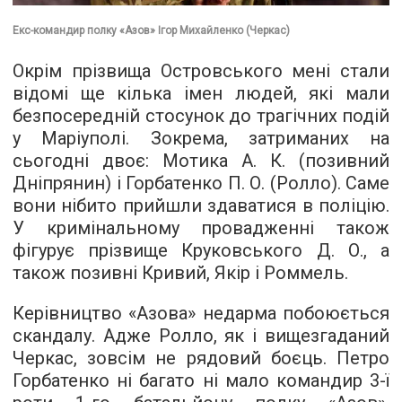
Екс-командир полку «Азов» Ігор Михайленко (Черкас)
Окрім прізвища Островського мені стали
відомі ще кілька імен людей, які мали
безпосередній стосунок до трагічних подій
у Маріуполі. Зокрема, затриманих на
сьогодні двоє: Мотика А. К. (позивний
Дніпрянин) і Горбатенко П. О. (Ролло). Саме
вони нібито прийшли здаватися в поліцію.
У кримінальному провадженні також
фігурує прізвище Круковського Д. О., а
також позивні Кривий, Якір і Роммель.
Керівництво «Азова» недарма побоюється
скандалу. Адже Ролло, як і вищезгаданий
Черкас, зовсім не рядовий боєць. Петро
Горбатенко ні багато ні мало командир 3-ї