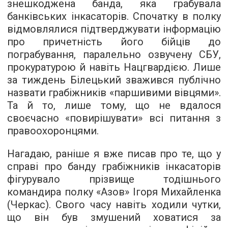
знешкоджена банда, яка
грабувала
банківських інкасаторів
. Спочатку в полку
відмовлялися підтверджувати інформацію
про причетність його бійців до
пограбування, паралельно озвучену СБУ,
прокуратурою й навіть Нацгвардією. Лише
за тиждень Білецький зважився публічно
назвати грабіжників «паршивими вівцями».
Та й то, лише тому, що не вдалося
своєчасно «повирішувати» всі питання з
правоохоронцями.
Нагадаю, раніше я вже писав про те, що у
справі про банду грабіжників інкасаторів
фігурувало прізвище тодішнього
командира полку «Азов»
Ігоря Михайленка
(Черкас). Свого часу навіть ходили чутки,
що він був змушений ховатися за