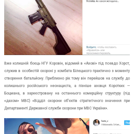
Вже колишній боєць НГУ Коровін, відомий в «Азові» під псевдо Хорст,
служив в особистій охороні у комбата Білецького практично з моменту
створення батальйону. Приблизно рік тому він перейшов на службу до
колишнього російського неонациста, а пізніше азовця Коротких —
Боцмана, в зареєстровану на останнього комерційну структуру (під
«дахом» МВС) «Відділ охорони об'єктів стратегічного значення при
Департаменті Державної служби охорони при МВС України».