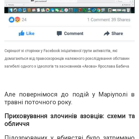
Скріншот зі сторінки у Facebook ініціативної групи активістів, які
домагаються від правоохоронців належного розслідування обставин
загибелі одного з ідеологів та засновників «Азова» Ярослава Бабича
Але повернімося до подій у Маріуполі в
травні поточного року.
Приховування злочинів азовців: схеми та
обличчя
Підозрюваних у вбивстві було затримано