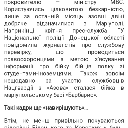
покровителю — міністру МВС.
Користуючись цілковитою безкарністю,
лише за останній місяць азовці двічі
добряче відзначилися в Маріуполі.
Наприкінці квітня прес-служба ГУ
Національної поліції Донецької області
повідомила журналістів про службову
перевірку, що проводиться
правоохоронцями з метою з'ясування
інформації про
бійку бійців полку
зі
студентами-іноземцями. Також зовсім
нещодавно за участю службовців
Нацгвардії з «Азова» сталася бійка в
маріупольському барі «Барбарис».
Такі кадри ще «навирішують»...
Втім, не менш привільно почуваються
підопічні Білецького та Коротких у будь-