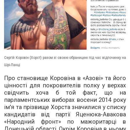
Сергій Коровін (Хорст) разом зі своєю обраницею під час відпочинку на
Шрі-Ланці
Про становище Коровіна в «Азові» та його
цінності для покровителів полку у верхах
свідчить хоча б той факт, що на
парламентських виборах восени 2014 року
ім'я та прізвище Хорста значилися у
списку
кандидатів
від партії Яценюка-Авакова
«Народний фронт» по мажоритарці в
Донецькій області. Окрім Коровіна в ньому