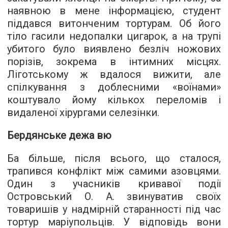
наявною в мене інформацією, студент
піддався витонченим тортурам. Об його
тіло гасили недопалки цигарок, а на трупі
убитого було виявлено безліч ножових
порізів, зокрема в інтимних місцях.
Ліготському ж вдалося вижити, але
спілкування з доблесними «воїнами»
коштувало йому кількох переломів і
видаленої хірургами селезінки.
Бердянське дежа вю
Ба більше, після всього, що сталося,
трапився конфлікт між самими азовцями.
Один з учасників кривавої події
Островський О. А. звинуватив своїх
товаришів у надмірній старанності під час
тортур маріупольців. У відповідь вони