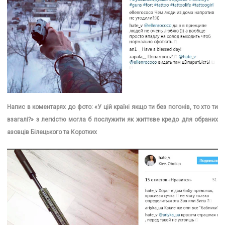
Напис в коментарях до фото: «У цій країні якщо ти без погонів, то хто ти
взагалі?» з легкістю могла б послужити як життєве кредо для обраних
азовців Білецького та Коротких