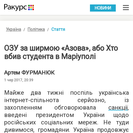
УКР
РУС
НОВИНИ
Україна
Політика
Стаття
ОЗУ за ширмою «Азова», або Хто
вбив студента в Маріуполі
Артем
ФУРМАНЮК
1 чер 2017, 20:39
Майже два тижні поспіль українська
інтернет-спільнота серйозно, із
захопленням обговорювала
санкції
,
введені президентом України щодо
російських соціальних мереж. Не туди
дивимося, громадяни. Україна продовжує