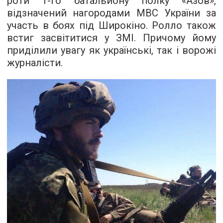
роти 1-го батальйону полку «Азов»,
відзначений нагородами
МВС України за
участь в боях під Широкіно. Ролло також
встиг засвітитися у ЗМІ. Причому йому
приділили увагу як українські, так і
ворожі
журналісти
.