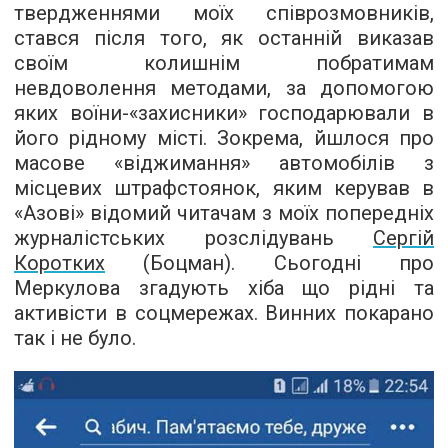
твердженнями моїх співрозмовників,
стався після того, як останній виказав
своїм колишнім побратимам
невдоволення методами, за допомогою
яких воїни-«захисники» господарювали в
його рідному місті. Зокрема, йшлося про
масове «віджимання» автомобілів з
місцевих штрафстоянок, яким керував в
«Азові» відомий читачам з моїх попередніх
журналістських розслідувань
Сергій
Коротких
(Боцман). Сьогодні про
Меркулова згадують хіба що рідні та
активісти в соцмережах. Винних покарано
так і не було.