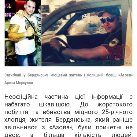
Загиблий у Бердянську місцевий житель і колишній боєць «Азова»
Артем Меркулов
Неофіційна частина цієї інформації є
набагато цікавішою. До жорстокого
побиття та вбивства міцного 25-річного
хлопця, жителя Бердянська, який раніше
звільнився з «Азова», були причетні не
двоє, а більша кількість людей.