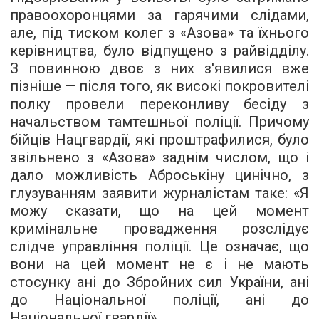
правоохоронцями за гарячими слідами,
але, під тиском колег з «Азова» та їхнього
керівництва, було відпущено з райвідділу.
З повинною двоє з них з'явилися вже
пізніше — після того, як високі покровителі
полку провели переконливу бесіду з
начальством тамтешньої поліції. Причому
бійців Нацгвардії, які проштрафилися, було
звільнено з «Азова» заднім числом, що і
дало можливість Аброськіну цинічно, з
глузуванням заявити журналістам таке: «Я
можу сказати, що на цей момент
кримінальне провадження розслідує
слідче управління поліції. Це означає, що
вони на цей момент не є і не мають
стосунку ані до Збройних сил України, ані
до Національної поліції, ані до
Національної гвардії».