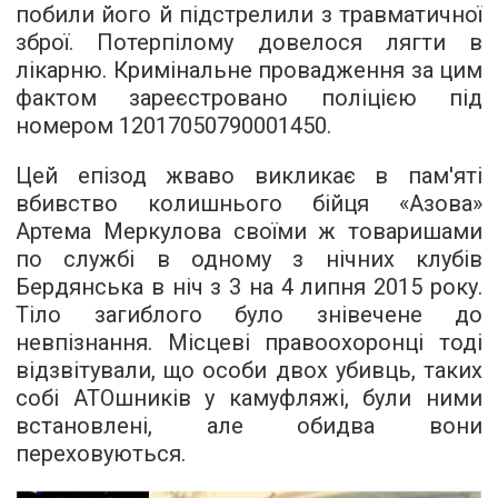
побили його й підстрелили з травматичної
зброї. Потерпілому довелося лягти в
лікарню. Кримінальне провадження за цим
фактом зареєстровано поліцією під
номером 12017050790001450.
Цей епізод жваво викликає в пам'яті
вбивство колишнього бійця «Азова»
Артема Меркулова своїми ж товаришами
по службі в одному з нічних клубів
Бердянська в ніч з 3 на 4 липня 2015 року.
Тіло загиблого було знівечене до
невпізнання. Місцеві правоохоронці тоді
відзвітували, що особи двох убивць, таких
собі АТОшників у камуфляжі, були ними
встановлені, але обидва вони
переховуються.