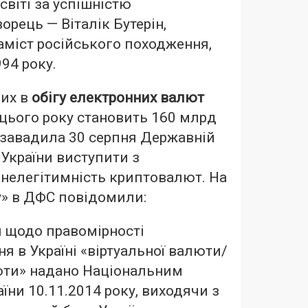
 світі за успішністю
 творець — Віталік Бутерін,
міст російського походження,
94 року.
них в
обігу електронних валют
я цього року становить 160 млрд
 завадила 30 серпня Державній
 України виступити з
нелегітимність криптовалют. На
у» в ДФС повідомили:
я щодо правомірності
я в Україні «віртуальної валюти/
ти» надано Національним
їни 10.11.2014 року, виходячи з