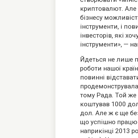
криптовалют. Але
бізнесу можливіст
інструменти, і пов
інвесторів, які хо
інструменти», — н
Йдеться не лише 
роботи нашої країн
повинні відставати
продемонструвала
тому Рада. Той же 
коштував 1000 дол
дол. Але ж є ще бе
що успішно працю
наприкінці 2013 р