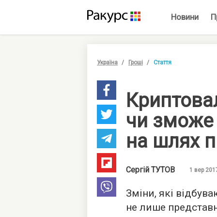
Новини
П
Україна
Гроші
Стаття
Криптовал
чи зможе
на шлях п
Сергій
ТУТОВ
1 вер 201
Зміни, які відбуваю
не лише представн