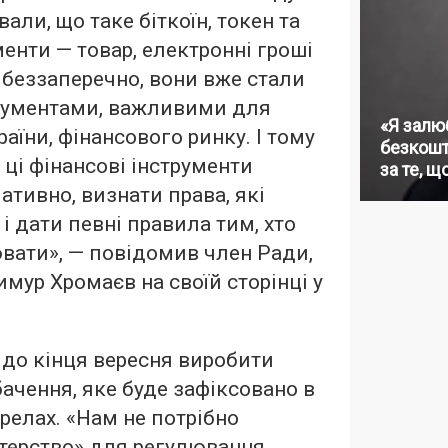
ли, що таке біткоїн, токен та
енти — товар, електронні гроші
, беззаперечно, вони вже стали
рументами, важливими для
«Я залю
аїни, фінансового ринку. І тому
безкошт
 ці фінансові інструменти
за те, щ
ативно, визнати права, які
і дати певні правила тим, хто
вати», — повідомив член Ради,
ур Хромаєв на своїй сторінці у
до кінця вересня виробити
бачення, яке буде зафіксовано в
релах. «Нам не потрібно
терство» для регулювання