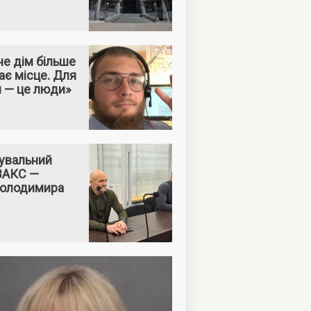
е дім більше
ає місце. Для
м — це люди»
увальний
 ВАКС —
Володимира