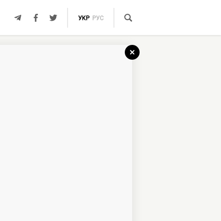
УКР
РУС