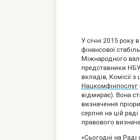
У січні 2015 року 
фінансової стабіл
Міжнародного вал
представники НБУ,
вкладів, Комісії з
Нацкомфінпослуг
відмирає). Вона с
визначення пріори
серпня на цій раді
правового визнач
«Сьогодні на Раді