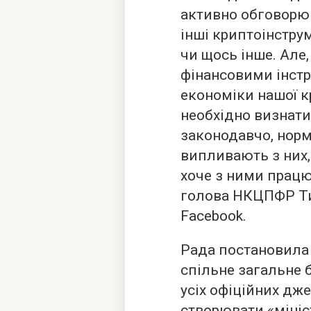
активно обговорюва
інші криптоінструм
чи щось інше. Але
фінансовими інст
економіки нашої кр
необхідно визнати
законодавчо, норм
випливають з них, 
хоче з ними працю
голова НКЦПФР Тим
Facebook.
Рада постановила 
спільне загальне 
усіх офіційних дже
створювати «мініс