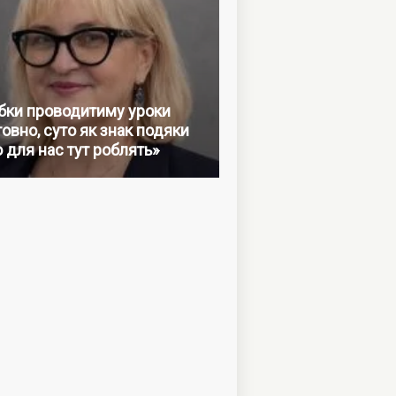
бки проводитиму уроки
овно, суто як знак подяки
о для нас тут роблять»