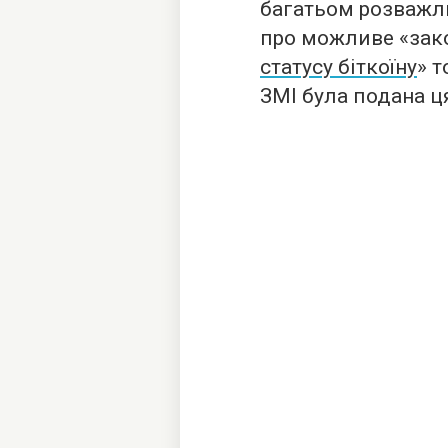
багатьом розважл
про можливе «зако
статусу біткоїну
» 
ЗМІ була подана ц