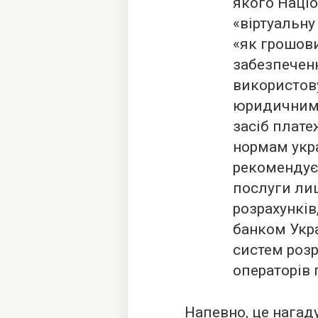
якого Наці
«віртуальну
«як грошови
забезпеченн
використов
юридичними 
засіб плате
нормам укр
рекомендує
послуги лиш
розрахунків
банком Укра
систем розр
операторів 
Напевно, це нагаду