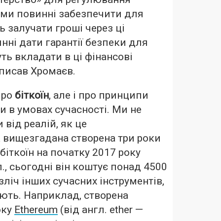
 ми повинні забезпечити для
ь залучати гроші через ці
инні дати гарантії безпеки для
чуть вкладати в ці фінансові
аписав Хромаєв.
про
біткоїн
, але і про принципи
и в умовах сучасності. Ми не
 від реалій, як це
 вищезгадана створена три роки
біткоїн на початку 2017 року
., сьогодні він коштує понад 4500
зліч інших сучасних інструментів,
ють. Наприклад, створена
оку
Ethereum
(від англ. ether —