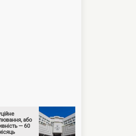
уційне
лювання, або
вність — 60
місяць