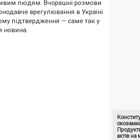
ивим людям. Вчорашні розмови
нодавче врегулювання в Україні
тому підтвердження — саме так у
я новина.
Констит
окозами
Продукти
актів на 