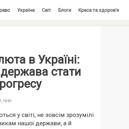
раво
Україна
Світ
Блоги
Краса та здоров'я
юта в Україні:
 держава стати
рогресу
7, 10:01
ться у світі, не зовсім зрозумілі
икам нашої держави, а й