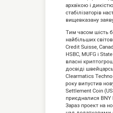
архаїкою і дикіст
стабілізаторів нас
вищевказану заяву
Тим часом шість б
найбільших світови
Credit Suisse, Cana
HSBC, MUFG і State
власні криптогрош
досвіді швейцарсь
Clearmatics Techno
року випустив нов
Settlement Coin (U
приєдналися BNY Me
Зараз проект на н
над додатковими з