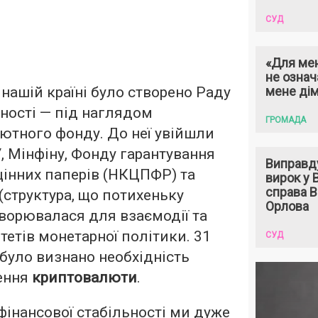
СУД
«Для мен
не означ
в нашій країні було створено Раду
мене ді
ьності — під наглядом
ГРОМАДА
ютного фонду. До неї увійшли
 Мінфіну, Фонду гарантування
Виправд
 цінних паперів (НКЦПФР) та
вирок у
справа 
(структура, що потихеньку
Орлова
творювалася для взаємодії та
тетів монетарної політики. 31
СУД
 було визнано необхідність
ення
криптовалюти
.
 фінансової стабільності ми дуже