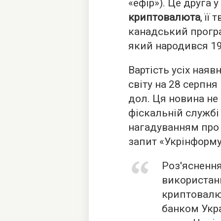
«ефір»). Це друга у
криптовалюта
, її
канадський програ
який народився 19
Вартість усіх наяв
світу на 28 серпн
дол. Ця новина не
фіскальній службі
нагадуванням про 
запит «Укрінформ
Роз'ясненн
використанн
криптовалю
банком Укра