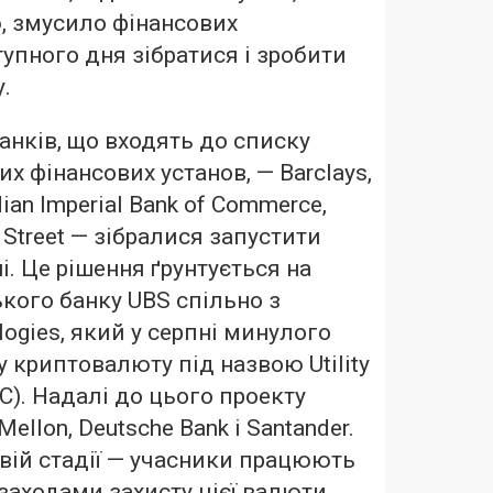
ю, змусило фінансових
тупного дня зібратися і зробити
.
анків, що входять до списку
х фінансових установ, — Barclays,
dian Imperial Bank of Commerce,
 Street — зібралися запустити
і. Це рішення ґрунтується на
кого банку UBS спільно з
logies, який у серпні минулого
у криптовалюту під назвою Utility
SC). Надалі до цього проекту
llon, Deutsche Bank і Santander.
овій стадії — учасники працюють
аходами захисту цієї валюти.