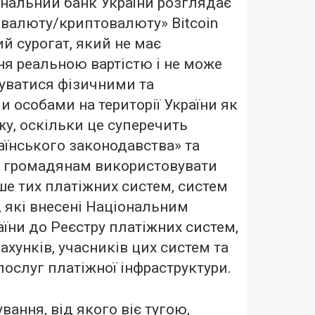
ональний банк України розглядає
 валюту/криптовалюту» Bitcoin
й сурогат, який не має
я реальною вартістю і не може
уватися фізичними та
особами на території України як
жу, оскільки це суперечить
аїнського законодавства» та
 громадянам використовувати
е тих платіжних систем, систем
, які внесені Національним
їни до Реєстру платіжних систем,
ахунків, учасників цих систем та
послуг платіжної інфраструктури.
вання, від якого віє тугою,