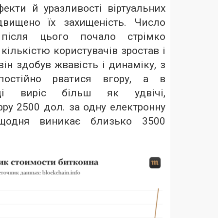
фекти й уразливості віртуальних
двищено їх захищеність. Число
ісля цього почало стрімко
 кількістю користувачів зростав і
він здобув жвавість і динаміку, з
постійно рватися вгору, а в
ці виріс більш як удвічі,
ру 2500 дол. за одну електронну
 щодня виникає близько 3500