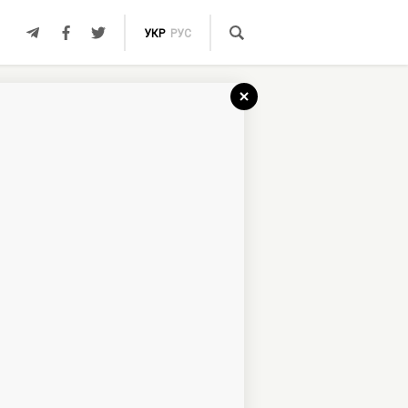
УКР
РУС