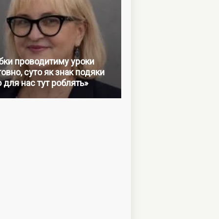
бки проводитиму уроки
овно, суто як знак подяки
о для нас тут роблять»