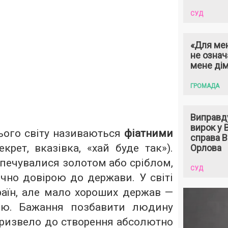
СУД
«Для мен
не означ
мене ді
ГРОМАДА
Виправд
вирок у
ого світу називаються
фіатними
справа 
екрет, вказівка, «хай буде так»).
Орлова
печувалися золотом або сріблом,
СУД
чно довірою до держави. У світі
раїн, але мало хороших держав —
ою. Бажання позбавити людину
ризвело до створення абсолютно