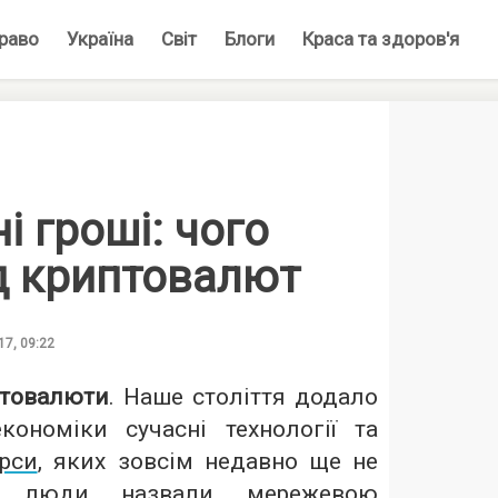
раво
Україна
Світ
Блоги
Краса та здоров'я
і гроші: чого
д криптовалют
17, 09:22
товалюти
. Наше століття додало
кономіки сучасні технології та
урси
, яких зовсім недавно ще не
е люди назвали мережевою