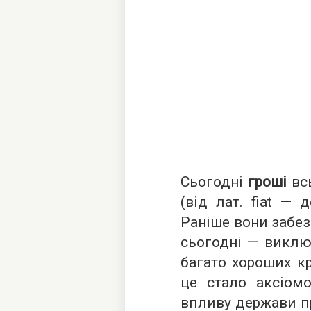
Сьогодні
гроші
всь
(від лат. fiat — д
Раніше вони забез
сьогодні — виклю
багато хороших к
це стало аксіом
впливу держави п