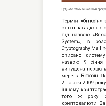
Будь-хто, хто має навички прогр
Термін
«біткоїн» 
статті загадковог
під назвою «Bitcoi
System», в роз
Cryptography Mailin
описано систему
назвою. 9 січня 
випущена перша ве
мережа
Біткоїн
. П
21 січня 2009 року
іншому криптограф
того ж року б
криптовалюти. За