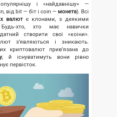
популярнішу і «найдавнішу» —
n, від bit — біт і coin —
монета
). Всі
их валют
є клонами, з деякими
 Будь-хто, хто має навички
датний створити свої «коіни».
алют з'являються і зникають.
ших криптовалют прив'язана до
у
, й існуватимуть вони рівно
снує первісток.