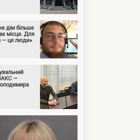
е дім більше
ає місце. Для
м — це люди»
увальний
 ВАКС —
Володимира