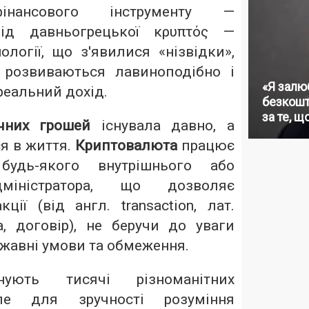
інансового інструменту —
д давньогрецької κρυπτός —
ології, що з'явилися «нізвідки»,
, розвиваються лавиноподібно і
«Я залю
реальний дохід.
безкошт
за те, щ
ічних грошей
існувала давно, а
я в життя.
Криптовалюта
працює
 будь-якого внутрішнього або
дміністратора, що дозволяє
ції (від англ. transaction, лат.
а, договір), не беручи до уваги
ржавні умови та обмеження.
нують тисячі різноманітних
ле для зручності розуміння