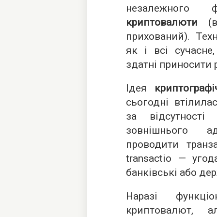
незалежного ф
криптовалюти
(ві
прихований). Техн
як і всі сучасне
здатні приносити 
Ідея
криптограф
сьогодні втілилас
за відсутності
зовнішнього а
проводити транзак
transactio — угод
банківські або де
Наразі функціо
криптовалют, а