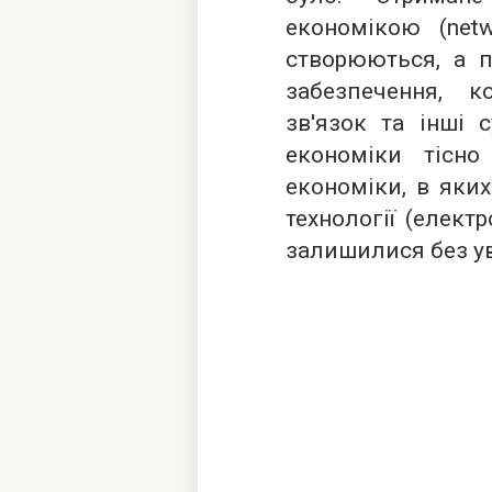
економікою (net
створюються, а п
забезпечення, к
зв'язок та інші с
економіки тісн
економіки, в яки
технології (елект
залишилися без ув