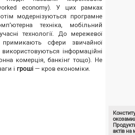
worked economy). У цих рамках
отім модернізуються програмне
омп'ютерна техніка, мобільний
учасні технології. До мережевої
о примикають сфери звичайної
х використовуються інформаційні
ронна комерція, банкінг тощо). Не
аги і
гроші
— кров економіки.
Констит
окозами
Продукти
актів на 