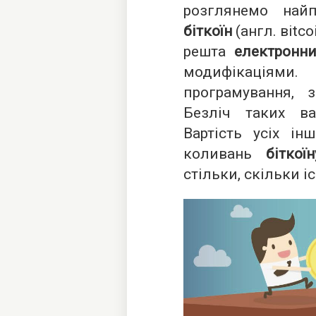
розглянемо най
біткоїн
(англ. вitcoi
решта
електронн
модифікаціями.
програмування, з
Безліч таких в
Вартість усіх ін
коливань
біткоїн
стільки, скільки і