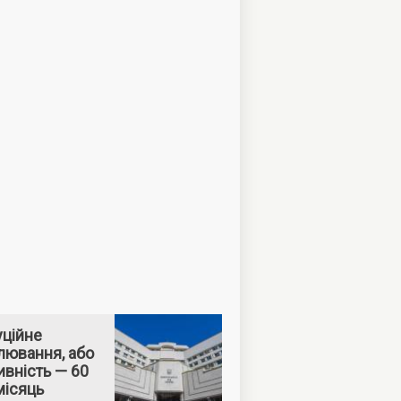
уційне
лювання, або
вність — 60
місяць