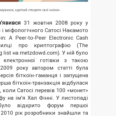
амування, здатний створити свої «коіни»
з'явився
31 жовтня 2008 року у
о і міфологічного Сатосі Накамото
n: A Peer-to-Peer Electronic Cash
силці про криптографію (The
g list на metzdowd.com). У ній було
 електронної готівки з такою
2009 року автором статті була
рсія біткоїн-гаманця і запущена
ерша біткоїн-транзакція відбулася
, коли Сатосі перевів 100 «монет»
у на ім'я Хал Фінні. У листопаді
уло відкрито форум першої
 2010 рік розробники знайшли та