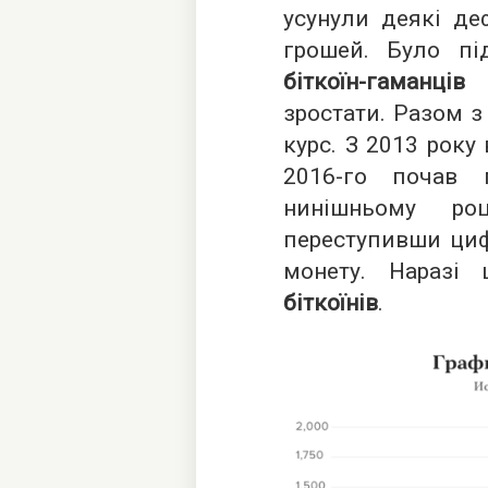
усунули деякі де
грошей. Було пі
біткоїн-гаманців
п
зростати. Разом з
курс. З 2013 року 
2016-го почав 
нинішньому ро
переступивши циф
монету. Наразі
біткоїнів
.