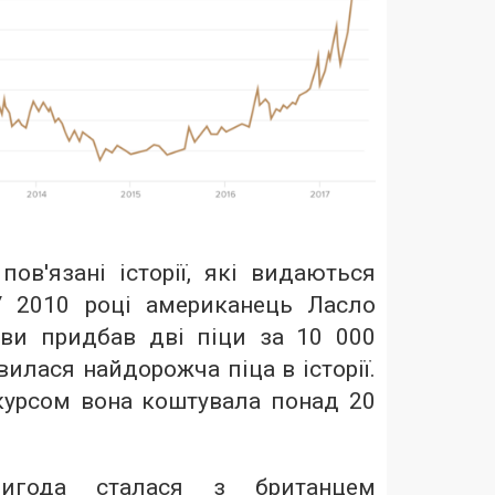
ов'язані історії, які видаються
У 2010 році американець Ласло
ви придбав дві піци за 10 000
вилася найдорожча піца в історії.
курсом вона коштувала понад 20
ригода сталася з британцем