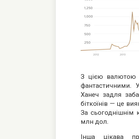
З цією валютою п
фантастичними. 
Ханеч задля заба
біткоїнів — це вия
За сьогоднішнім 
млн дол.
Інша цікава п