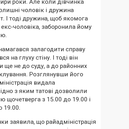
ири роки. Але коли дівчинка
олишні чоловік і дружина
. І тоді дружина, щоб якомога
екс-чоловіка, заборонила йому
ою.
намагався залагодити справу
я на глуху стіну. І тоді він
ки ще не до суду, а до районних
піклування. Розглянувши його
дміністрація видала
ідно з яким татові дозволили
ю щочетверга з 15.00 до 19.00 і
о 19.00.
ки заявила, що райадміністрація