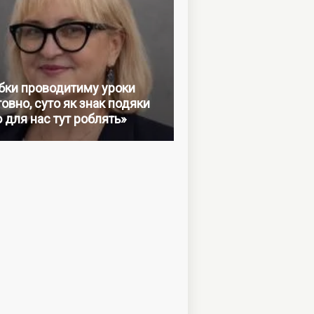
бки проводитиму уроки
овно, суто як знак подяки
о для нас тут роблять»