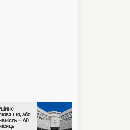
уційне
лювання, або
вність — 60
місяць