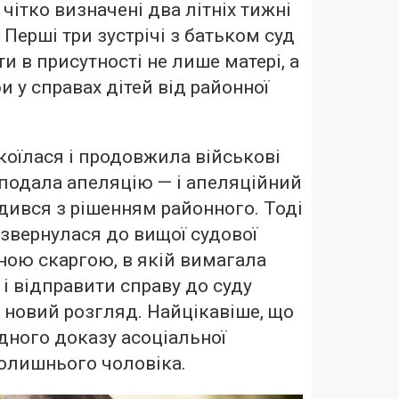
чітко визначені два літніх тижні
. Перші три зустрічі з батьком суд
и в присутності не лише матері, а
 у справах дітей від районної
коїлася і продовжила військові
а подала апеляцію — і апеляційний
дився з рішенням районного. Тоді
звернулася до вищої судової
йною скаргою, в якій вимагала
 і відправити справу до суду
а новий розгляд. Найцікавіше, що
дного доказу асоціальної
олишнього чоловіка.