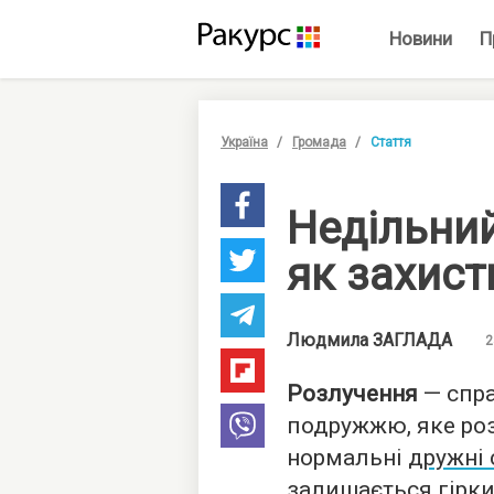
Новини
П
Україна
Громада
Стаття
Недільний
як захист
Людмила
ЗАГЛАДА
2
Розлучення
— спра
подружжю, яке роз
нормальні
дружні 
залишається гірки