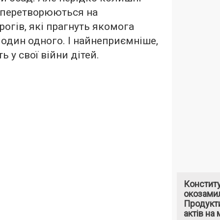
 перетворюються на
огів, які прагнуть якомога
один одного. І найнеприємніше,
 у свої війни дітей.
Констит
окозами
Продукти
актів на 