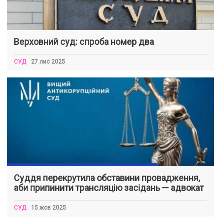
Верховний суд: спроба номер два
СУД
27 лис 2025
Суддя перекрутила обставини провадження,
аби припинити трансляцію засідань — адвокат
СУД
15 жов 2025