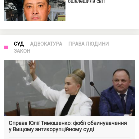
СУД
АДВОКАТУРА
ПРАВА ЛЮДИНИ
ЗАКОН
Справа Юлії Тимошенко: фобії обвинувачення
у Вищому антикорупційному суді