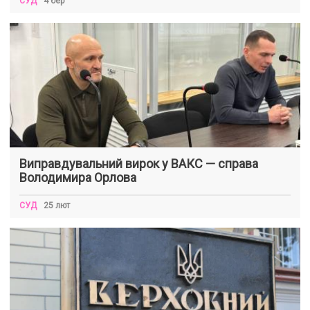
СУД
4 бер
Виправдувальний вирок у ВАКС — справа
Володимира Орлова
СУД
25 лют