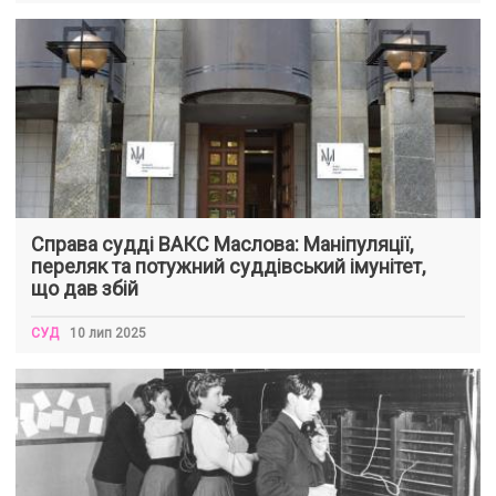
Справа судді ВАКС Маслова: Маніпуляції,
переляк та потужний суддівський імунітет,
що дав збій
СУД
10 лип 2025