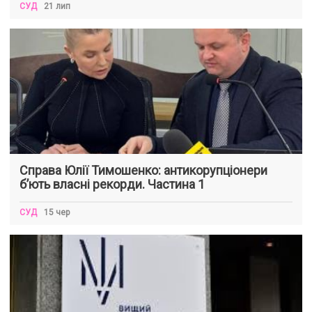
СУД
21 лип
Справа Юлії Тимошенко: антикорупціонери
б’ють власні рекорди. Частина 1
СУД
15 чер