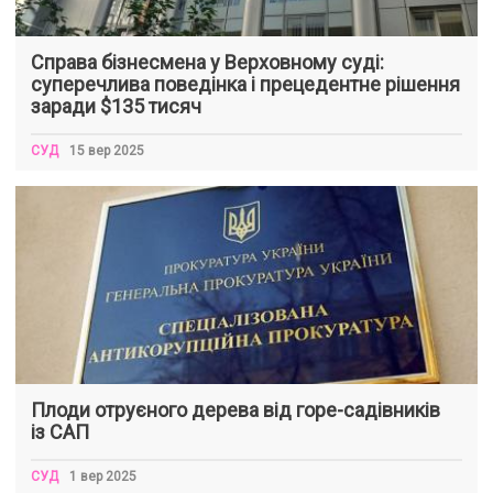
Справа бізнесмена у Верховному суді:
суперечлива поведінка і прецедентне рішення
заради $135 тисяч
СУД
15 вер 2025
Плоди отруєного дерева від горе-садівників
із САП
СУД
1 вер 2025