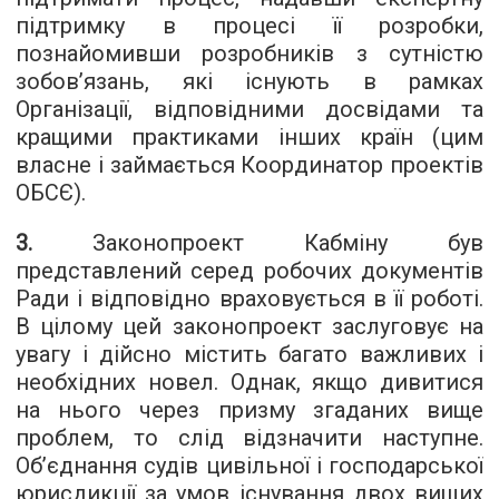
підтримку в процесі її розробки,
познайомивши розробників з сутністю
зобов’язань, які існують в рамках
Організації, відповідними досвідами та
кращими практиками інших країн (цим
власне і займається Координатор проектів
ОБСЄ).
3.
Законопроект Кабміну був
представлений серед робочих документів
Ради і відповідно враховується в її роботі.
В цілому цей законопроект заслуговує на
увагу і дійсно містить багато важливих і
необхідних новел. Однак, якщо дивитися
на нього через призму згаданих вище
проблем, то слід відзначити наступне.
Об’єднання судів цивільної і господарської
юрисдикції за умов існування двох вищих