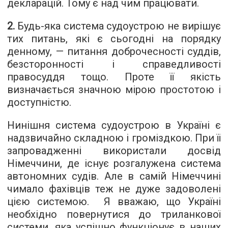
декларацій. Тому є над чим працювати.
2.
Будь-яка система судоустрою не вирішує
тих питань, які є сьогодні на порядку
денному, — питання доброчесності суддів,
безсторонності і справедливості
правосуддя тощо. Проте її якість
визначається значною мірою простотою і
доступністю.
Нинішня система судоустрою в Україні є
надзвичайно складною і громіздкою. При її
запровадженні використали досвід
Німеччини, де існує розгалужена система
автономних судів. Але в самій Німеччині
чимало фахівців теж не дуже задоволені
цією системою. Я вважаю, що Україні
необхідно повернутися до триланкової
системи, яка успішно функціонує в наших