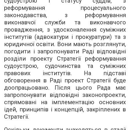
судоустрою і статусу суддів, з
реформування процесуального
законодавства, з реформування
виконавчої служби та виконавчого
провадження, з удосконалення суміжних
інститутів (адвокатури і прокуратури) та з
юридичної освіти. Вони мають розглянути,
погодити і запропонувати Раді відповідні
розділи проекту Стратегії реформування
судоустрою, судочинства та суміжних
правових інститутів. На підставі
обговорення в Раді проект Стратегії буде
доопрацьовано. Після цього Рада має
запропонувати відповідні законопроекти,
спрямовані на імплементацію основних
ідей, принципів і концепцій, закріплених в
Стратегії.
Оскільки документи знаходяться в стадії