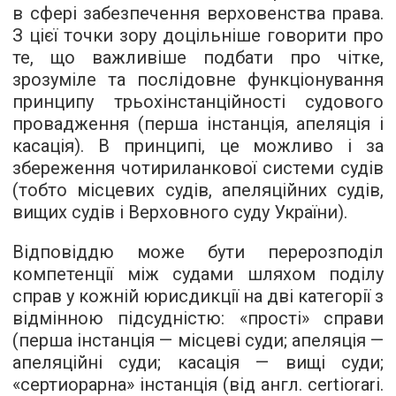
в сфері забезпечення верховенства права.
З цієї точки зору доцільніше говорити про
те, що важливіше подбати про чітке,
зрозуміле та послідовне функціонування
принципу трьохінстанційності судового
провадження (перша інстанція, апеляція і
касація). В принципі, це можливо і за
збереження чотириланкової системи судів
(тобто місцевих судів, апеляційних судів,
вищих судів і Верховного суду України).
Відповіддю може бути перерозподіл
компетенції між судами шляхом поділу
справ у кожній юрисдикції на дві категорії з
відмінною підсудністю: «прості» справи
(перша інстанція — місцеві суди; апеляція —
апеляційні суди; касація — вищі суди;
«сертиорарна» інстанція (від англ. certiorari.