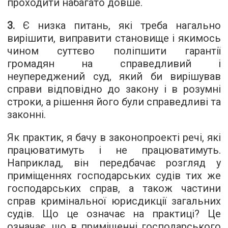
проходити набагато довше.
3.
Є низка питань, які треба нагально
вирішити, виправити становище і якимось
чином суттєво поліпшити гарантії
громадян на справедливий і
неупереджений суд, який би вирішував
справи відповідно до закону і в розумні
строки, а рішення його були справедливі та
законні.
Як практик, я бачу в законопроекті речі, які
працюватимуть і не працюватимуть.
Наприклад, він передбачає розгляд у
приміщеннях господарських судів тих же
господарських справ, а також частини
справ кримінальної юрисдикції загальних
судів. Що це означає на практиці? Це
означає, що в приміщенні господарського