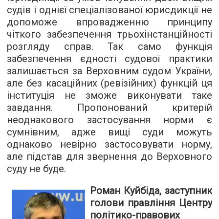
судів і однієї спеціалізованої юрисдикції не
допоможе впровадженню принципу
чіткого забезпечення трьохінстанційності
розгляду справ. Так само функція
забезпечення єдності судової практики
залишається за Верховним судом України,
але без касаційних (ревізійних) функцій ця
інституція не зможе виконувати таке
завдання. Пропонований критерій
неоднакового застосування норми є
сумнівним, адже вищі суди можуть
однаково невірно застосовувати норму,
але підстав для звернення до Верховного
суду не буде.
Роман Куйбіда, заступник
голови правління Центру
політико-правових