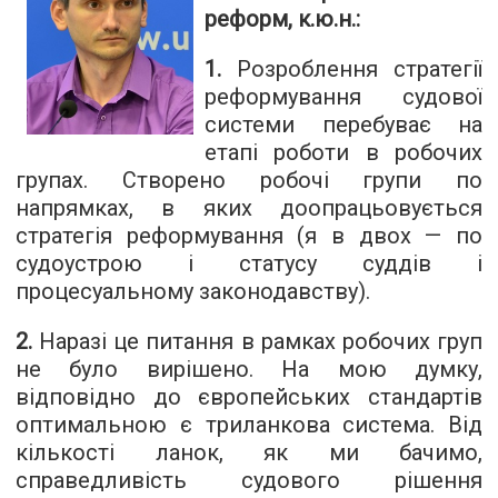
реформ, к.ю.н.:
1.
Розроблення стратегії
реформування судової
системи перебуває на
етапі роботи в робочих
групах. Створено робочі групи по
напрямках, в яких доопрацьовується
стратегія реформування (я в двох — по
судоустрою і статусу суддів і
процесуальному законодавству).
2.
Наразі це питання в рамках робочих груп
не було вирішено. На мою думку,
відповідно до європейських стандартів
оптимальною є триланкова система. Від
кількості ланок, як ми бачимо,
справедливість судового рішення