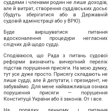
суддями і членами родин не лише доходів,
але й витрат, створення суддівських досьє
(будуть зберігатися або в Державній
судовій адміністрації або у ВРЮ).
Буде вирішуватися питання
вдосконалення процедури негласних
слідчих дій щодо судді.
Сподіваюся, що Рада з питань судової
реформи визначить вичерпний перелік
підстав порушення присяги. На мою думку,
тут усе дуже просто. Присягу складають не
лише судді, але й депутати, і президент, не
забуваймо. Для мене найважливіша ознака
порушення присяги — порушення
Конституції України або її законів. От і все.
На порядку денному і питання