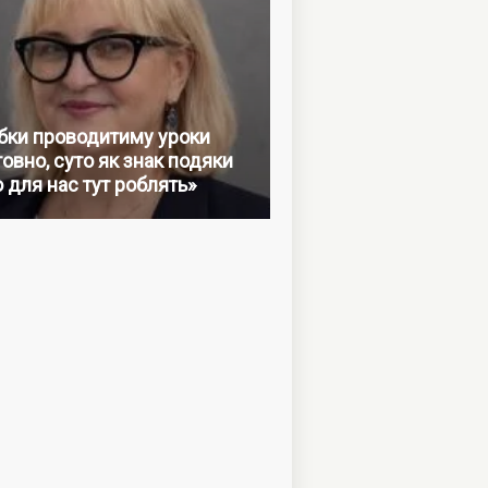
бки проводитиму уроки
овно, суто як знак подяки
о для нас тут роблять»