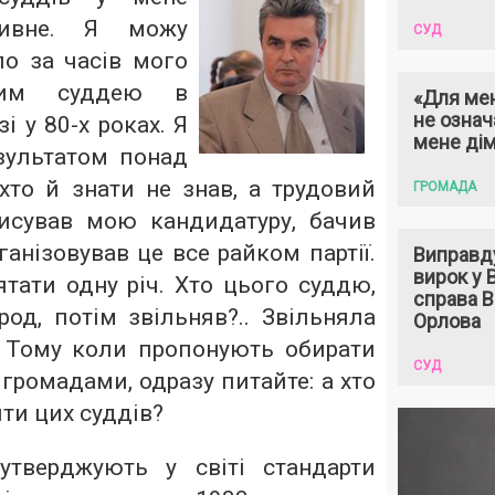
тивне. Я можу
СУД
ло за часів мого
ним суддею в
«Для мен
не означ
 у 80-х роках. Я
мене ді
зультатом понад
хто й знати не знав, а трудовий
ГРОМАДА
исував мою кандидатуру, бачив
ганізовував це все райком партії.
Виправд
вирок у
ятати одну річ. Хто цього суддю,
справа 
од, потім звільняв?.. Звільняла
Орлова
 Тому коли пропонують обирати
СУД
громадами, одразу питайте: а хто
яти цих суддів?
тверджують у світі стандарти