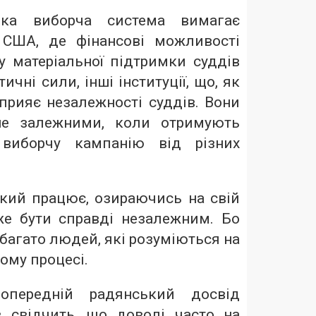
-яка виборча система вимагає
 США, де фінансові можливості
у матеріальної підтримки суддів
чні сили, інші інституції, що, як
сприяє незалежності суддів. Вони
ше залежними, коли отримують
виборчу кампанію від різних
який працює, озираючись на свій
же бути справді незалежним. Бо
 багато людей, які розуміються на
ому процесі.
попередній радянський досвід
в свідчить, що доволі часто на