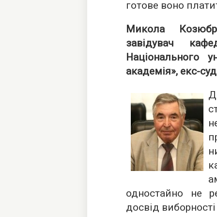
готове воно платит
Микола Козюбр
завідувач кафе
Національного ун
академія», екс-су
Д
с
н
п
н
к
а
одностайно не р
досвід виборності 