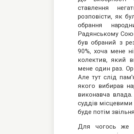
ставлення нега
розповісти, як бу
обрання народ
Радянському Союзі
був обраний з ре
90%, хоча мене ні
колектив, який в
мене один раз. Ор
Але тут слід пам'
якого вибирав нар
виконавча влада.
суддів місцевими 
буде потім звільн
Для чогось же у