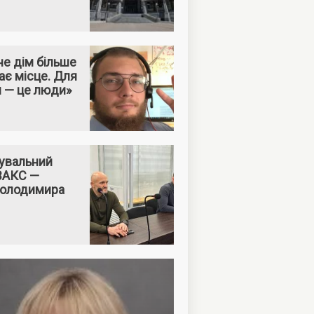
е дім більше
ає місце. Для
м — це люди»
увальний
 ВАКС —
Володимира