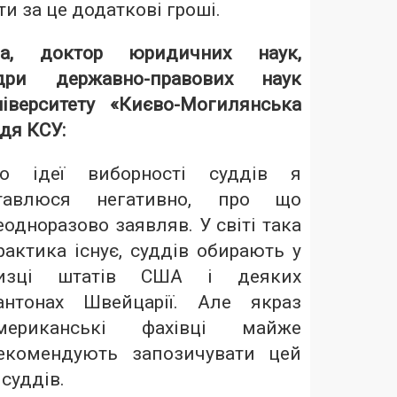
и за це додаткові гроші.
а, доктор юридичних наук,
дри державно-правових наук
іверситету «Києво-Могилянська
ддя КСУ:
о ідеї виборності суддів я
тавлюся негативно, про що
еодноразово заявляв. У світі така
рактика існує, суддів обирають у
изці штатів США і деяких
антонах Швейцарії. Але якраз
мериканські фахівці майже
екомендують запозичувати цей
суддів.