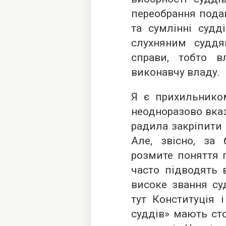
переобрання подав
та сумлінні судд
слухняним суддя
справи, тобто в
виконавчу владу.
Я є прихильником
неодноразово вказ
радила закріпити 
Але, звісно, за 
розмите поняття 
часто підводять в
високе звання суд
тут Конституція і
суддів» мають сто