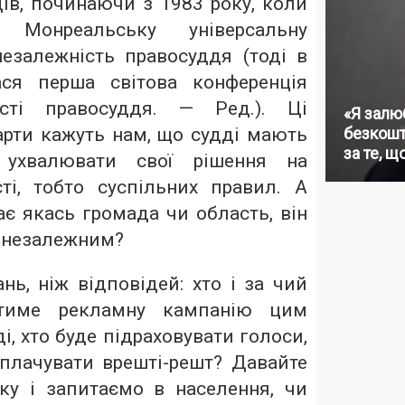
ів, починаючи з 1983 року, коли
 Монреальську універсальну
езалежність правосуддя (тоді в
ася перша світова конференція
сті правосуддя. — Ред.). Ці
«Я залю
арти кажуть нам, що судді мають
безкошт
за те, щ
, ухвалювати свої рішення на
сті, тобто суспільних правил. А
є якась громада чи область, він
 незалежним?
нь, ніж відповідей: хто і за чий
итиме рекламну кампанію цим
і, хто буде підраховувати голоси,
оплачувати врешті-решт? Давайте
ку і запитаємо в населення, чи