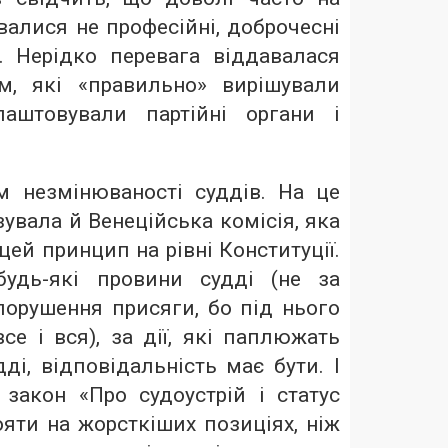
алися не професійні, доброчесні
і. Нерідко перевага віддавалася
м, які «правильно» вирішували
лаштовували партійні органи і
 незмінюваності суддів. На це
увала й Венеційська комісія, яка
цей принцип на рівні Конституції.
будь-які провини судді (не за
порушення присяги, бо під нього
се і вся), за дії, які паплюжать
ді, відповідальність має бути. І
 закон «Про судоустрій і статус
яти на жорсткіших позиціях, ніж