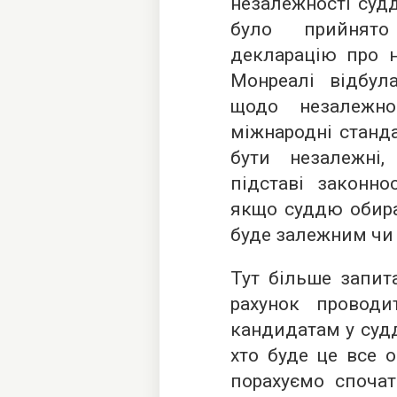
незалежності судд
було прийнято
декларацію про н
Монреалі відбул
щодо незалежно
міжнародні станд
бути незалежні
підставі законно
якщо суддю обира
буде залежним чи
Тут більше запита
рахунок провод
кандидатам у судд
хто буде це все 
порахуємо спочат