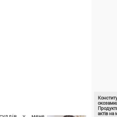
Констит
окозами
Продукти
актів на 
суддів у мене