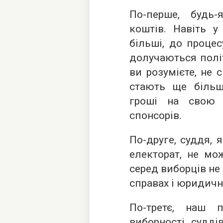
По-перше, будь
коштів. Навіть у
більші, до процес
долучаються політи
ви розумієте, не 
стають ще біль
гроші на свою 
спонсорів.
По-друге, суддя, 
електорат, не мо
серед виборців не
справах і юридичн
По-третє, наш 
виборності судді