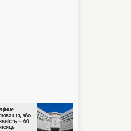
уційне
лювання, або
вність — 60
місяць