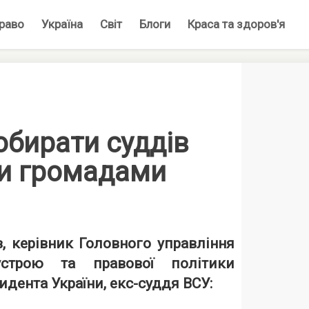
раво
Україна
Світ
Блоги
Краса та здоров'я
обирати суддів
и громадами
, керівник Головного управління
строю та правової політики
идента України, екс-суддя ВСУ: