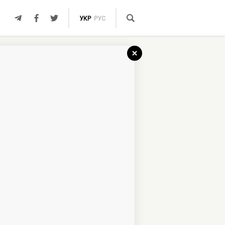
УКР
РУС