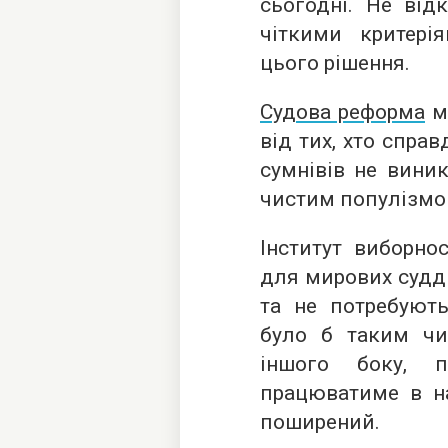
сьогодні. Не від
чіткими критері
цього рішення.
Судова реформа
м
від тих, хто спра
сумнівів не вини
чистим популізмо
Інститут виборно
для мирових судді
та не потребують
було б таким чи
іншого боку, п
працюватиме в на
поширений.