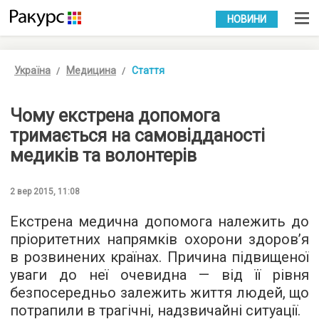
УКР
РУС
НОВИНИ
Україна
Медицина
Стаття
Чому екстрена допомога
тримається на самовідданості
медиків та волонтерів
2 вер 2015, 11:08
Екстрена медична допомога належить до
пріоритетних напрямків охорони здоров’я
в розвинених країнах. Причина підвищеної
уваги до неї очевидна — від її рівня
безпосередньо залежить життя людей, що
потрапили в трагічні, надзвичайні ситуації.