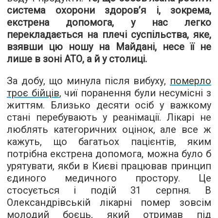
система охорони здоров’я і, зокрема,
екстрена допомога, у нас легко
перекладається на плечі суспільства, яке,
взявши цю ношу на Майдані, несе її не
лише в зоні АТО, а й у столиці.
За добу, що минула після вибуху,
померло
троє бійців
, чиї поранення були несумісні з
життям. Близько десяти осіб у важкому
стані перебувають у реанімації. Лікарі не
люблять категоричних оцінок, але все ж
кажуть, що багатьох пацієнтів, яким
потрібна екстрена допомога, можна було б
урятувати, якби в Києві працював принцип
єдиного медичного простору. Це
стосується і подій 31 серпня. В
Олександрівській лікарні помер зовсім
молодий боєць, який отримав під