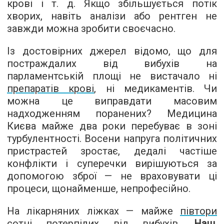
крові і т. д. Якщо збільшується потік
хворих, навіть аналізи або рентген не
завжди можна зробити своєчасно.
Із достовірних джерел відомо, що для
постраждалих від вибухів на
парламентській площі не вистачало ні
препаратів крові
, ні медикаментів. Чи
можна це виправдати масовим
надходженням поранених? Медицина
Києва майже два роки перебуває в зоні
турбулентності. Восени напруга політичних
пристрастей зростає, дедалі частіше
конфлікти і суперечки вирішуються за
допомогою зброї — не враховувати ці
процеси, щонайменше, непрофесійно.
На лікарняних ліжках — майже
півтори
сотні потерпілих від вибухів
.
Наш,