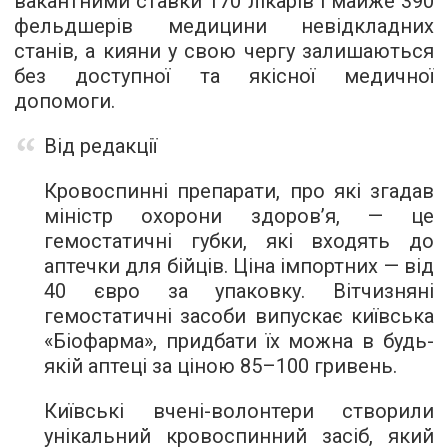
вакантними ставки 170 лікарів і майже 390
фельдшерів медицини невідкладних
станів, а кияни у свою чергу залишаються
без доступної та якісної медичної
допомоги.
Від редакції
Кровоспинні препарати, про які згадав
міністр охорони здоров’я, — це
гемостатичні губки, які входять до
аптечки для бійців. Ціна імпортних — від
40 євро за упаковку. Вітчизняні
гемостатичні засоби випускає київська
«Біофарма», придбати їх можна в будь-
якій аптеці за ціною 85–100 гривень.
Київські вчені-волонтери створили
унікальний кровоспинний засіб, який