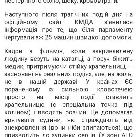
нестерпного болю, шоку, крововтрати.
Наступного після трагічних подій дня на
офіційному сайті КМДА з’явилася
інформація про те, що біля парламенту
чергували аж 25 машин швидкої допомоги.
Кадри з фільмів, коли закривавлену
людину везуть на каталці, а поруч біжить
медик, притримуючи стійку крапельниці, —
засновані на реальних подіях, але, на жаль,
не в нашій державі. У країнах ЄС
пораненому із сильною кровотечею
просто на місці події ставлять
крапельницю (є спеціальна точка під
коліном) і вводять розчин. Це допомагає
врятувати судини, які страждають від
знекровлення (вони ніби злипаються), що
призводить до зупинки серця. (У зоні АТО