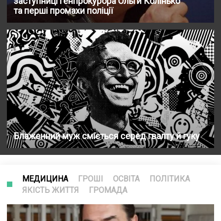
заступниці генпрокурора Ольги Колінько
та перші промахи поліції
Блаженний муж сміється серед гвалту й гуку
МЕДИЦИНА
ГРОШІ
ОСВІТА
ПОЛІТИКА
ЯКІСТЬ ЖИТТЯ
ГРОМАДА