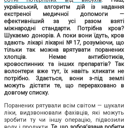
український, алгоритм дій із надання
екстреної медичної допомоги —
ефективніший за усі разом взяті
міжнародні стандарти. Потрібна кров?
Шукаємо донорів. А поки вони їдуть, кров
здають лікарі лікарні №17, розуміючи, що
тільки так можна врятувати поранених
хлопців. Немає антибіотиків,
кровоспинних та інших препаратів? Так
волонтери вже тут, їх навіть кликати не
потрібно. Здається, вони з-під землі
можуть дістати те, що перераховано в
довгому списку.
Поранених рятували всім світом — шукали
ліки, видзвонювали фахівців, які можуть
зробити ту чи іншу операцію, підвозили
воду і продукти.
Те, що зобов’язана робити