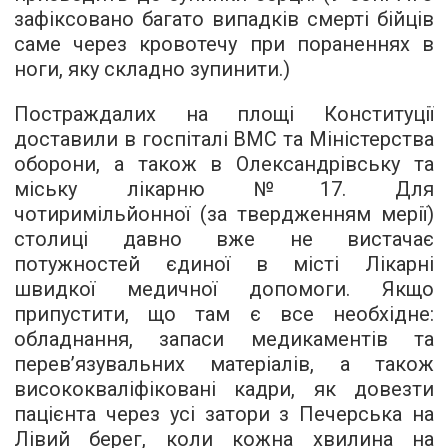
зафіксовано багато випадків смерті бійців
саме через кровотечу при пораненнях в
ноги, яку складно зупинити.)
Постраждалих на площі Конституції
доставили в госпіталі ВМС та Міністерства
оборони, а також в Олександрівську та
міську лікарню №17. Для
чотиримільйонної (за твердженням мерії)
столиці давно вже не вистачає
потужностей єдиної в місті Лікарні
швидкої медичної допомоги. Якщо
припустити, що там є все необхідне:
обладнання, запаси медикаментів та
перев’язувальних матеріалів, а також
висококваліфіковані кадри, як довезти
пацієнта через усі затори з Печерська на
Лівий берег, коли кожна хвилина на