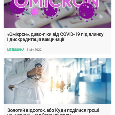
«Омікрон», диво-ліки від COVID-19 під ялинку
і дискредитація вакцинації
МЕДИЦИНА
3 січ 2022
Золотий відсоток, або Куди поділися гроші