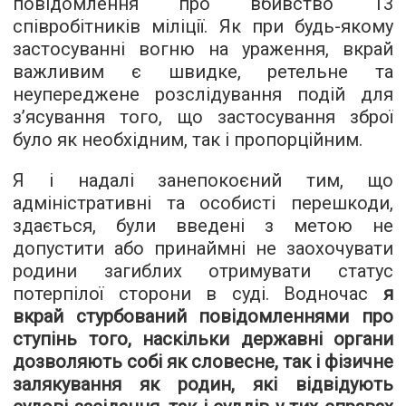
повідомлення про вбивство 13
співробітників міліції. Як при будь-якому
застосуванні вогню на ураження, вкрай
важливим є швидке, ретельне та
неупереджене розслідування подій для
з’ясування того, що застосування зброї
було як необхідним, так і пропорційним.
Я і надалі занепокоєний тим, що
адміністративні та особисті перешкоди,
здається, були введені з метою не
допустити або принаймні не заохочувати
родини загиблих отримувати статус
потерпілої сторони в суді. Водночас
я
вкрай стурбований повідомленнями про
ступінь того, наскільки державні органи
дозволяють собі як словесне, так і фізичне
залякування як родин, які відвідують