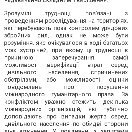
надзвичайно складним її вирішення.
Зрозумілі труднощі, пов’язані з
проведенням розслідування на територіях,
які перебувають поза контролем урядових
збройних сил, однак не може бути
розуміння, яке очікувалося в ході багатьох
моїх зустрічей, при якому ці труднощі є
причиною заперечування самої
можливості верифікації втрат серед
цивільного населення, спричинених
обстрілами, або можливості оцінки
повідомлень про порушення
міжнародного гуманітарного права. За
конфліктом уважно стежить декілька
міжнародних організацій, які публічно
доповідають про випадки жертв серед
цивільного населення по обидві сторони
лінії зіткнення. У поєднанні з записами