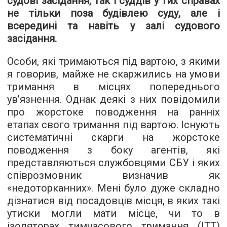
судові засідання, так і суддів у тих справах
не тільки поза будівлею суду, але і
всередині та навіть у залі судового
засідання.
Особи, які тримаються під вартою, з якими
я говорив, майже не скаржились на умови
тримання в місцях попереднього
ув’язнення. Однак деякі з них повідомили
про жорстоке поводження на ранніх
етапах свого тримання під вартою. Існують
систематичні скарги на жорстоке
поводження з боку агентів, які
представляються службовцями СБУ і яких
співрозмовник визначив як
«недоторканних». Мені було дуже складно
дізнатися від посадовців місця, в яких такі
утиски могли мати місце, чи то в
ізоляторах тимчасового тримання (ІТТ)