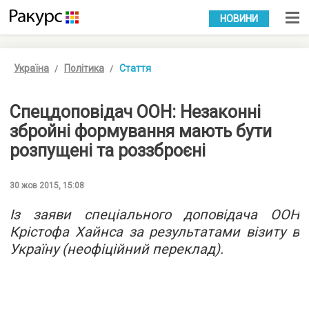
УКР
РУС
НОВИНИ
Україна
Політика
Стаття
Спецдоповідач ООН: Незаконні
збройні формування мають бути
розпущені та роззброєні
30 жов 2015, 15:08
Із заяви спеціального доповідача ООН
Крістофа Хайнса за результатами візиту в
Україну (неофіційний переклад).