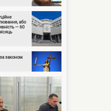
уційне
лювання, або
вність — 60
місяць
за законом