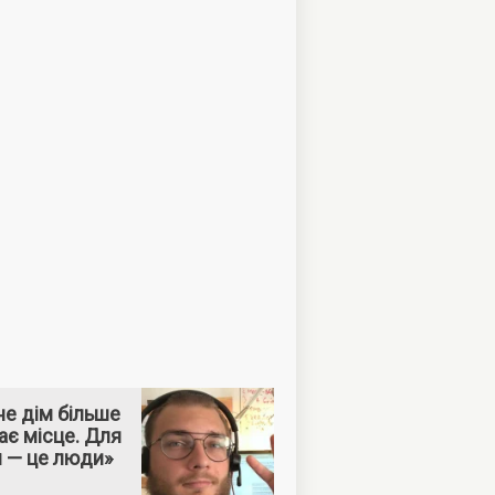
е дім більше
ає місце. Для
м — це люди»