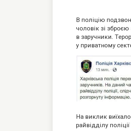
В поліцію подзвон
чоловік зі зброєю
в заручники. Теро
у приватному сект
На виклик виїхало
райвідділу поліції