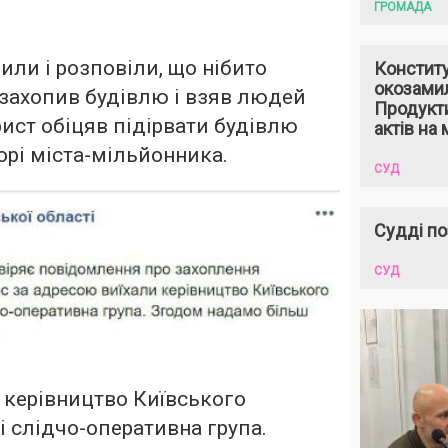
ГРОМАДА
или і розповіли, що нібито
Констит
окозами
 захопив будівлю і взяв людей
Продукти
рист обіцяв підірвати будівлю
актів на 
орі міста-мільйонника.
СУД
Судді по
СУД
 керівництво Київського
 і слідчо-оперативна група.