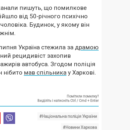
-канали пишуть, що помилкове
йшло від 50-річного психічно
чоловіка. Будинок, у якому він
ожнім.
липня Україна стежила за
драмою
ічний рецидивіст захопив
сажирів автобуса. Згодом поліція
н нібито
мав спільника
у Харкові.
Помітили помилку?
Виділіть і натисніть Ctrl / Cmd + Enter
#Національна поліція України
#Новини Харкова