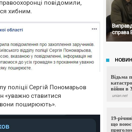
 правоохоронці повідомили,
ся хибним.
Виправд
справа 
лу поліції Сергій Пономарьов
н «уважно ставитися
у вони поширюють».