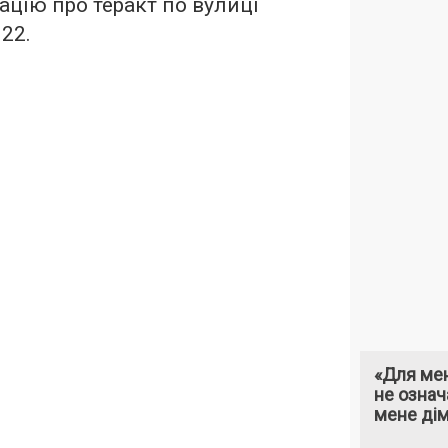
ацію про теракт по вулиці
22.
«Для мен
не означ
мене ді