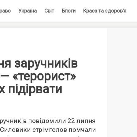
раво
Україна
Світ
Блоги
Краса та здоров'я
ня заручників
 — «терорист»
х підірвати
аручників повідомили 22 липня
. Силовики стрімголов помчали