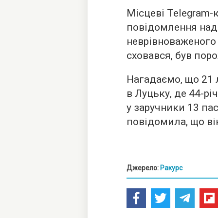
Місцеві Telegram
повідомлення наді
неврівноваженого 
сховався, був пор
Нагадаємо, що 21 
в Луцьку, де 44-р
у заручники 13 па
повідомила, що ві
Джерело:
Ракурс