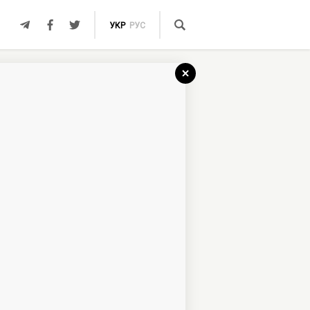
УКР
РУС