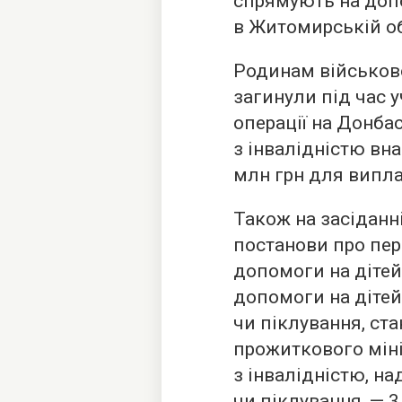
спрямують на доп
в Житомирській об
Родинам військово
загинули під час у
операції на Донбас
з інвалідністю вна
млн грн для випла
Також на засіданн
постанови про пер
допомоги на дітей
допомоги на дітей
чи піклування, ст
прожиткового міні
з інвалідністю, н
чи піклування, — 