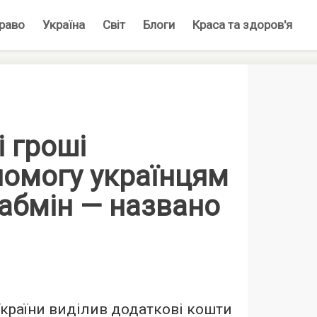
раво
Україна
Світ
Блоги
Краса та здоров'я
 гроші
помогу українцям
абмін — названо
 України виділив додаткові кошти