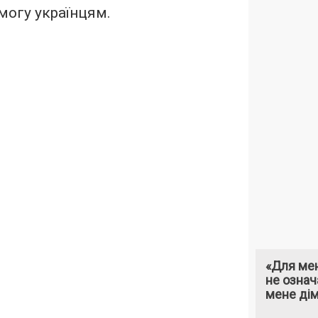
могу українцям.
«Для мен
не означ
мене ді