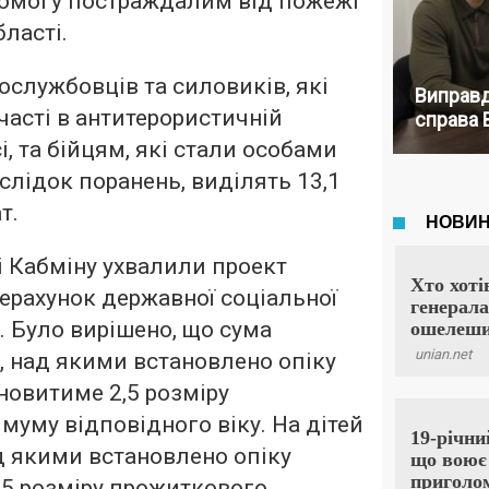
омогу постраждалим від пожежі
ласті.
службовців та силовиків, які
Виправд
часті в антитерористичній
справа 
і, та бійцям, які стали особами
слідок поранень, виділять 13,1
т.
і Кабміну ухвалили проект
ерахунок державної соціальної
. Було вирішено, що сума
, над якими встановлено опіку
ановитиме 2,5 розміру
муму відповідного віку. На дітей
ад якими встановлено опіку
3,5 розміру прожиткового