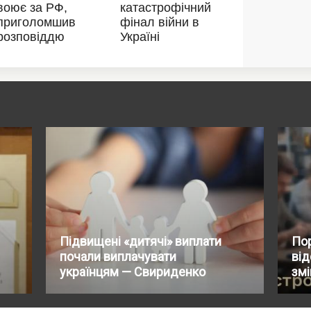
Підвищені «дитячі» виплати
По
почали виплачувати
від
українцям — Свириденко
змі