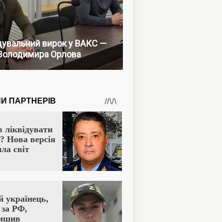
увальний вирок у ВАКС —
Володимира Орлова