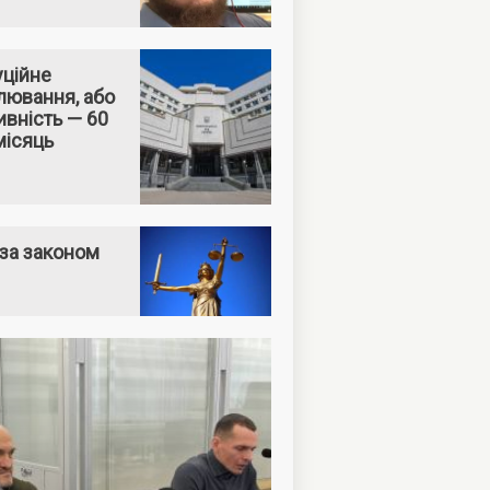
уційне
лювання, або
вність — 60
місяць
за законом