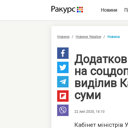
Новини
П
Новини
Новини України
Новина
Додаткові
на соцдо
виділив К
суми
22 лип 2020, 16:10
Кабінет міністрів