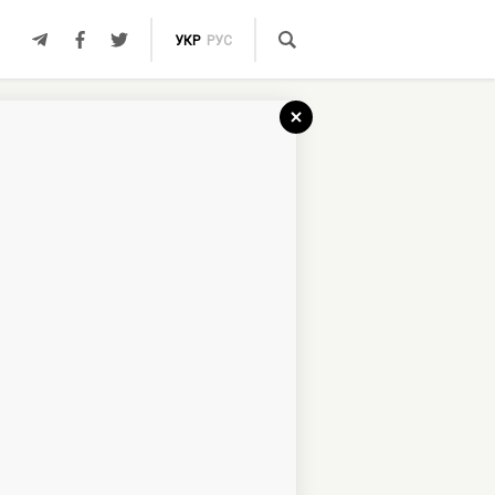
УКР
РУС