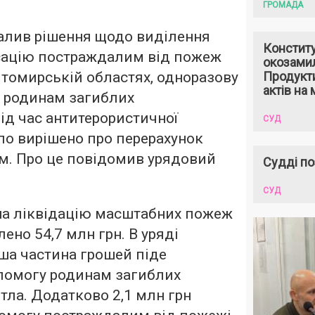
ГРОМАДА
валив рішення щодо виділення
Констит
сацію постраждалим від пожеж
окозами
итомирській областях, одноразову
Продукти
актів на 
 родинам загиблих
ід час антитерористичної
СУД
уло вирішено про перерахунок
м. Про це повідомив урядовий
Судді по
СУД
на ліквідацію масштабних пожеж
ено 54,7 млн грн. В уряді
ша частина грошей піде
опомогу родинам загиблих
итла. Додатково 2,1 млн грн