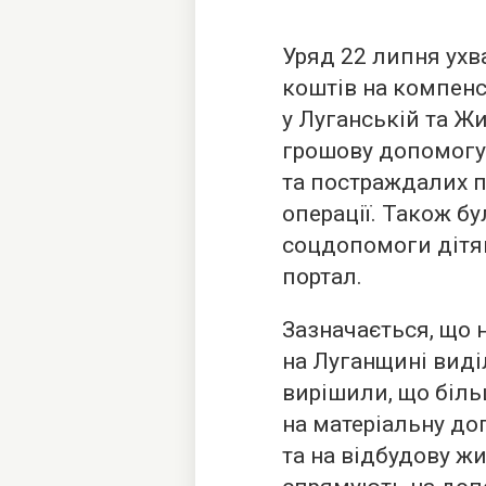
Уряд 22 липня ух
коштів на компен
у Луганській та Ж
грошову допомогу
та постраждалих п
операції. Також б
соцдопомоги дітя
портал.
Зазначається, що 
на Луганщині виділ
вирішили, що біль
на матеріальну д
та на відбудову ж