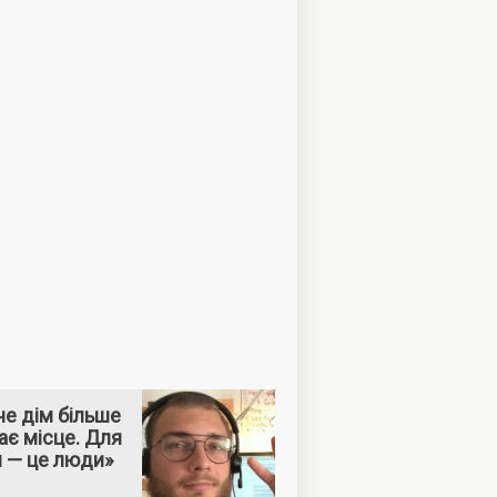
е дім більше
ає місце. Для
м — це люди»