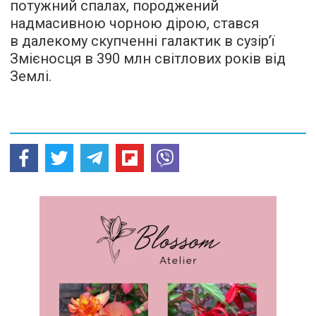
потужний спалах, породжений
надмасивною чорною дірою, стався
в далекому скупченні галактик в сузір’ї
Змієносця в 390 млн світлових років від
Землі.