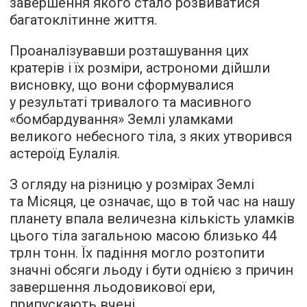
завершення якого стало розвиватися
багатоклітинне життя.
Проаналізувавши розташування цих
кратерів і їх розміри, астрономи дійшли
висновку, що вони сформувалися
у результаті тривалого та масивного
«бомбардування» Землі уламками
великого небесного тіла, з яких утворився
астероїд Еулалія.
З огляду на різницю у розмірах Землі
та Місяця, це означає, що в той час на нашу
планету впала величезна кількість уламків
цього тіла загальною масою близько 44
трлн тонн. Їх падіння могло розтопити
значні обсяги льоду і бути однією з причин
завершення льодовикової ери,
припускають вчені.