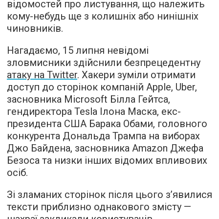
відомостей про листування, що належить
кому-небудь ще з колишніх або нинішніх
чиновників.
Нагадаємо, 15 липня невідомі
зловмисники здійснили безпрецедентну
атаку на Twitter
. Хакери зуміли отримати
доступ до сторінок компаній Apple, Uber,
засновника Microsoft Білла Гейтса,
гендиректора Tesla Ілона Маска, екс-
президента США Барака Обами, головного
конкурента Дональда Трампа на виборах
Джо Байдена, засновника Amazon Джефа
Безоса та низки інших відомих впливових
осіб.
Зі зламаних сторінок після цього з’явилися
тексти приблизно однакового змісту —
шахраї закликали користувачів