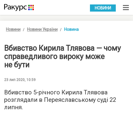
УКР
РУС
НОВИНИ
Новини
Новини України
Новина
Вбивство Кирила Тлявова — чому
справедливого вироку може
не бути
23 лип 2020, 10:59
Вбивство 5-річного Кирила Тлявова
розглядали в Переяславському суді 22
липня.