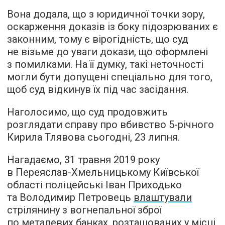
Вона додала, що з юридичної точки зору,
оскарження доказів із боку підозрюваних є
законним, тому є вірогідність, що суд
не візьме до уваги докази, що оформлені
з помилками. На її думку, такі неточності
могли бути допущені спеціально для того,
щоб суд відкинув їх під час засідання.
Наголосимо, що суд продовжить
розглядати справу про вбивство 5-річного
Кирила Тлявова сьогодні, 23 липня.
Нагадаємо, 31 травня 2019 року
в Переяслав-Хмельницькому Київської
області поліцейські Іван Приходько
та Володимир Петровець
влаштували
стрілянину з вогнепальної зброї
по металевих банках, розташованих у місці,